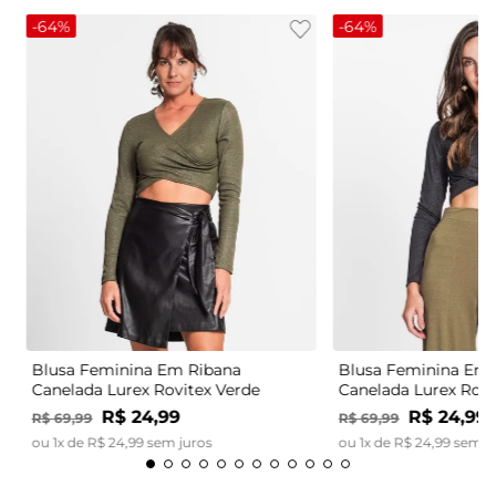
-
64%
-
64%
Blusa Feminina Em Ribana
Blusa Feminina Em 
Canelada Lurex Rovitex Verde
Canelada Lurex Rovi
R$
24
,
99
R$
24
,
99
R$
69
,
99
R$
69
,
99
ou
1
x de
R$
24
,
99
sem juros
ou
1
x de
R$
24
,
99
sem j