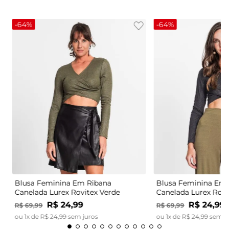
-
64%
-
64%
Blusa Feminina Em Ribana
Blusa Feminina Em 
Canelada Lurex Rovitex Verde
Canelada Lurex Rovi
R$
24
,
99
R$
24
,
99
R$
69
,
99
R$
69
,
99
ou
1
x de
R$
24
,
99
sem juros
ou
1
x de
R$
24
,
99
sem j