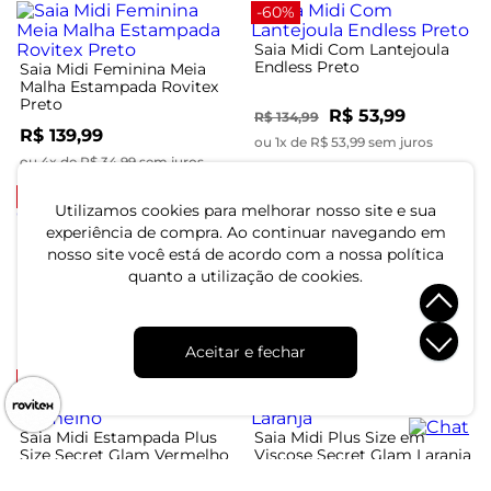
-60%
Saia Midi Com Lantejoula
Endless Preto
Saia Midi Feminina Meia
Malha Estampada Rovitex
Preto
R$ 53,99
R$ 134,99
R$ 139,99
ou 1x de R$ 53,99 sem juros
ou 4x de R$ 34,99 sem juros
-60%
-60%
Utilizamos cookies para melhorar nosso site e sua
experiência de compra. Ao continuar navegando em
Saia Midi Plus Size Secret
Glam Preto
Saia Midi Feminina Cós
nosso site você está de acordo com a nossa política
Com Elástico Endless Bege
quanto a utilização de cookies.
R$ 71,99
R$ 179,99
R$ 81,99
R$ 204,99
ou 2x de R$ 35,99 sem juros
ou 2x de R$ 40,99 sem juros
Aceitar e fechar
-48%
-49%
Saia Midi Estampada Plus
Saia Midi Plus Size em
Size Secret Glam Vermelho
Viscose Secret Glam Laranja