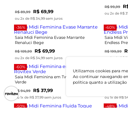
R$
R$ 99,99
R$ 69,99
R$ 89,99
ou 2x de R$ 3
ou 2x de R$ 34,99 sem juros
-36%
-60%
Saia Midi Feminina Evase Marrante
Saia Midi V
Renaluci Bege
Endless Pre
R$ 69,99
R
R$ 109,99
R$ 199,99
ou 2x de R$ 34,99 sem juros
ou 2x de R$ 3
-60%
-48%
Utilizamos cookies para mel
Ao continuar navegando em
Saia Midi Feminina em Twill Cey Rovitex
Saia Midi 
Verde
Rovitex Ve
política quanto a utilização
R$ 37,99
R
R$ 94,99
R$ 104,99
ou 1x de R$ 37,99 sem juros
ou 1x de R$ 5
-50%
-48%
Saia Midi Feminina Fluida Toque
Saia Midi 
Acetinado Select Branco
Rovitex Ma