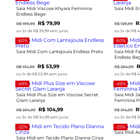
Saia Midi Viscose Khyara Feminina
Saia Midi E
Endless Bege
R$ 79,99
R
R$ 199,99
R$ 129,99
ou 2x de R$ 39,99 sem juros
ou 2x de R$ 4
-60%
-60%
Saia Midi Com Lantejoula Endless Preto
Saia Midi F
Endless Be
R$ 53,99
R
R$ 134,99
R$ 204,99
ou 1x de R$ 53,99 sem juros
ou 2x de R$ 4
-49%
-49%
Saia Midi Plus Size em Viscose Secret
Saia Midi 
Glam Laranja
Feminina P
R$ 104,99
R
R$ 204,99
R$ 214,99
ou 3x de R$ 34,99 sem juros
ou 3x de R$ 3
-22%
-25%
Saia Midi A
Saia Midi em Tecido Plano Dianna Cinza