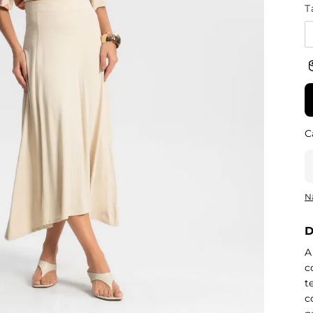
T
N
D
A
c
t
c