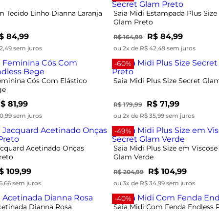
m Tecido Linho Dianna Laranja
Saia Midi Estampada Plus Size
Glam Preto
$ 84,99
R$ 84,99
R$ 164,99
2,49 sem juros
ou 2x de R$ 42,49 sem juros
-60%
eminina Cós Com Elástico
Saia Midi Plus Size Secret Gla
ge
$ 81,99
R$ 71,99
R$ 179,99
0,99 sem juros
ou 2x de R$ 35,99 sem juros
-49%
Jacquard Acetinado Onças
Saia Midi Plus Size em Viscose
reto
Glam Verde
$ 109,99
R$ 104,99
R$ 204,99
6,66 sem juros
ou 3x de R$ 34,99 sem juros
-40%
cetinada Dianna Rosa
Saia Midi Com Fenda Endless 