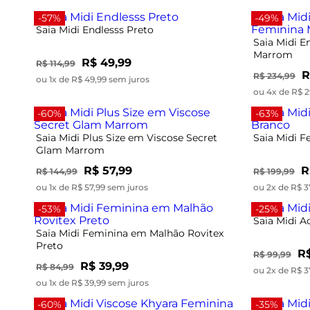
-57%
-49%
Saia Midi Endlesss Preto
Saia Midi E
Marrom
R$ 49,99
R$ 114,99
R
R$ 234,99
ou 1x de R$ 49,99 sem juros
ou 4x de R$ 2
-60%
-63%
Saia Midi Plus Size em Viscose Secret
Saia Midi F
Glam Marrom
R$ 57,99
R
R$ 144,99
R$ 199,99
ou 1x de R$ 57,99 sem juros
ou 2x de R$ 3
-53%
-25%
Saia Midi A
Saia Midi Feminina em Malhão Rovitex
Preto
R$
R$ 99,99
R$ 39,99
R$ 84,99
ou 2x de R$ 3
ou 1x de R$ 39,99 sem juros
-60%
-35%