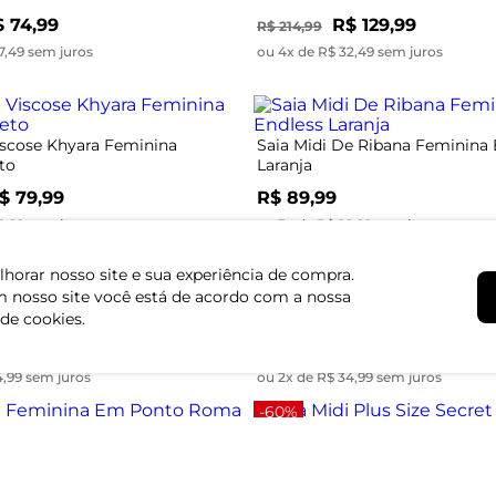
 74,99
R$ 129,99
R$ 214,99
7,49 sem juros
ou 4x de R$ 32,49 sem juros
iscose Khyara Feminina
Saia Midi De Ribana Feminina 
to
Laranja
$ 79,99
R$ 89,99
9,99 sem juros
ou 3x de R$ 29,99 sem juros
-36%
horar nosso site e sua experiência de compra.
 nosso site você está de acordo com a nossa
Feminina Em Viscotorcion
Saia Midi Amarração Envelope 
rmelho
Preto - UN
 de cookies.
$ 54,99
R$ 69,99
R$ 109,99
4,99 sem juros
ou 2x de R$ 34,99 sem juros
-60%
Feminina Em Ponto Roma
Saia Midi Plus Size Secret Gla
rrom