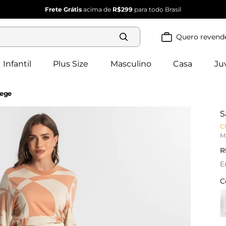
Frete Grátis
acima de
R$299
para todo Brasil
Quero revend
Termos mais
buscados
Infantil
Plus Size
Masculino
Casa
Ju
blusa 
1
º
feminina
vestido 
2
º
Bege
feminino
3
º
vestido
S
4
º
dianna
Cl
calça 
5
º
M
feminina
conjunto 
R
6
º
feminino
E
C