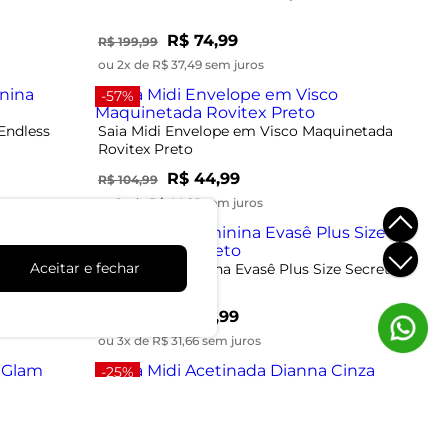
R$ 74,99
R$ 199,99
ou 2x de R$ 37,49 sem juros
-57%
Endless
Saia Midi Envelope em Visco Maquinetada
Rovitex Preto
R$ 44,99
R$ 104,99
ou 1x de R$ 44,99 sem juros
-50%
Aceitar e fechar
Select
Saia Midi Feminina Evasê Plus Size Secret
Glam Preto
R$ 94,99
R$ 189,99
ou 3x de R$ 31,66 sem juros
-25%
Saia Midi Acetinada Dianna Cinza
m Verde
R$ 74,99
R$ 99,99