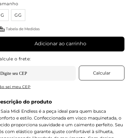
amanho
G
GG
Tabela de Medidas
Adicionar ao carrinho
ão sei meu CEP
escrição do produto
 Saia Midi Endless é a peça ideal para quem busca
onforto e estilo. Confeccionada em visco maquinetada, o
ecido proporciona suavidade e um caimento perfeito. Seu
ós com elástico garante ajuste confortável à silhueta,