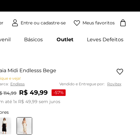
Meus favoritos
er
venil
Básicos
Outlet
Leves Defeitos
aia Midi Endlesss Bege
ique e veja!
arca:
Endless
Vendido e Entregue por:
Rovitex
R$
49
,
99
-
57%
$
114
,
99
m até
1
x
R$
49
,
99
sem juros
ores