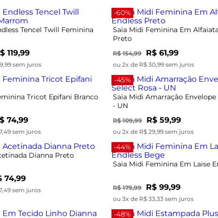
-60%
ndless Tencel Twill Feminina
Saia Midi Feminina Em Alfaiata
Preto
$ 119,99
R$ 61,99
R$ 154,99
9,99 sem juros
ou 2x de R$ 30,99 sem juros
-45%
eminina Tricot Epifani Branco
Saia Midi Amarração Envelope 
- UN
$ 74,99
R$ 59,99
R$ 109,99
7,49 sem juros
ou 2x de R$ 29,99 sem juros
-44%
cetinada Dianna Preto
Saia Midi Feminina Em Laise 
 74,99
R$ 99,99
R$ 179,99
7,49 sem juros
ou 3x de R$ 33,33 sem juros
-48%