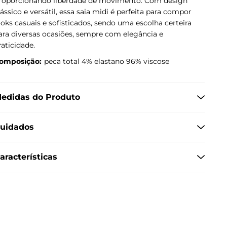
roporcionando liberdade de movimento. Com design
lássico e versátil, essa saia midi é perfeita para compor
ooks casuais e sofisticados, sendo uma escolha certeira
ara diversas ocasiões, sempre com elegância e
raticidade.
omposição:
peca total 4% elastano 96% viscose
edidas do Produto
uidados
aracterísticas