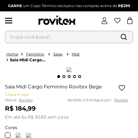
GANHE
um Copo Térmico exclusivo nas compras acima de
R$299
O que você busca?
Termos mais buscados
Feminino
Saias
Midi
Saia Midi Cargo
1
º
blusa feminina
Feminino Rovitex Bege
2
º
vestido feminino
3
º
vestido
Saia Midi Cargo Feminino Rovitex Bege
4
º
dianna
Clique e veja!
Marca:
Rovitex
Vendido e Entregue por:
Rovitex
5
º
calça feminina
R$
184
,
99
6
º
conjunto feminino
Em até
6
x
R$
30
,
83
sem juros
Cores