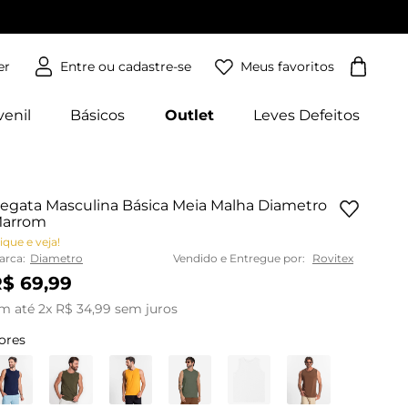
Meus favoritos
er
venil
Básicos
Outlet
Leves Defeitos
egata Masculina Básica Meia Malha Diametro
arrom
ique e veja!
arca:
Diametro
Vendido e Entregue por:
Rovitex
R$
69
,
99
m até
2
x
R$
34
,
99
sem juros
ores