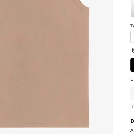
T
N
D
A