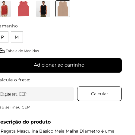
amanho
P
M
Tabela de Medidas
Adicionar ao carrinho
ão sei meu CEP
escrição do produto
 Regata Masculina Básico Meia Malha Diametro é uma