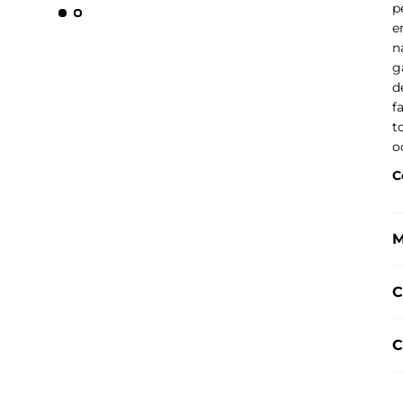
p
e
n
g
d
f
t
o
C
M
C
C