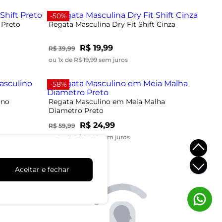
-50%
 Preto
Regata Masculina Dry Fit Shift Cinza
R$ 19,99
R$ 39,99
ou 1x de R$ 19,99 sem juros
-58%
ino
Regata Masculino em Meia Malha
Diametro Preto
R$ 24,99
R$ 59,99
ou 1x de R$ 24,99 sem juros
Aceitar e fechar