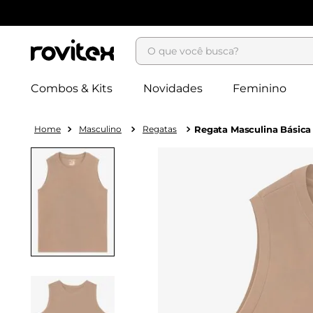
O que você busca?
Combos & Kits
Novidades
Feminino
Masculino
Regatas
Regata Masculina Básic