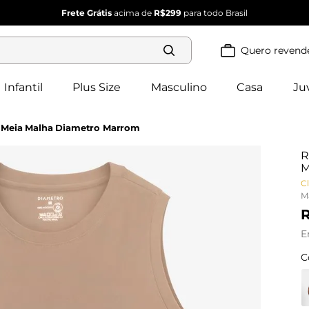
Frete Grátis
acima de
R$299
para todo Brasil
Quero revend
Termos mais
buscados
Infantil
Plus Size
Masculino
Casa
Ju
blusa 
1
º
feminina
2
º
vestido
a Meia Malha Diametro Marrom
3
º
dianna
R
vestido 
4
º
M
feminino
calça 
Cl
5
º
feminina
M
conjunto 
6
º
feminino
E
C