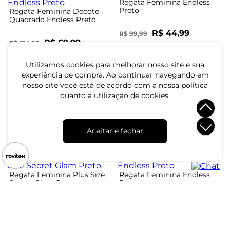
Regata Feminina Endless
Preto
Regata Feminina Decote
Quadrado Endless Preto
R$ 44,99
R$ 99,99
R$ 69,99
R$ 124,99
ou 1x de R$ 44,99 sem juros
ou 2x de R$ 34,99 sem juros
Utilizamos cookies para melhorar nosso site e sua
experiência de compra. Ao continuar navegando em
nosso site você está de acordo com a nossa política
quanto a utilização de cookies.
Regata Feminina Ribana
Regata Feminina Tecido
Canelada Rovitex Rosa
Viscose Com Recorte
Rovitex Laranja
R$ 54,99
R$ 84,99
Aceitar e fechar
ou 1x de R$ 54,99 sem juros
ou 2x de R$ 42,49 sem juros
Regata Feminina Plus Size
Regata Feminina Endless
Secret Glam Preto
Preto
R$ 69,99
R$ 79,99
ou 2x de R$ 34,99 sem juros
ou 2x de R$ 39,99 sem juros