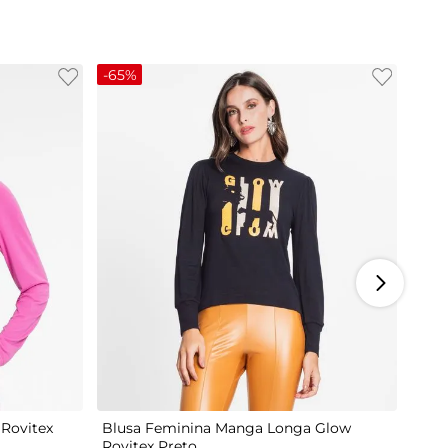
-
65%
M
G
Rovitex
Blusa Feminina Manga Longa Glow
Rovitex Preto