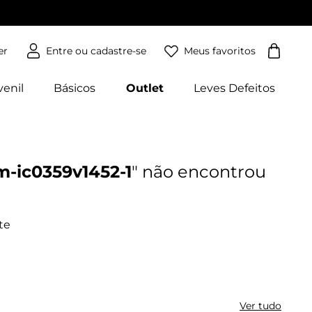
Meus favoritos
er
venil
Básicos
Outlet
Leves Defeitos
m-ic0359v1452-1
Ver tudo