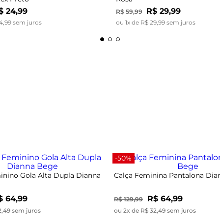
$
24
,
99
R$
29
,
99
R$
59
,
99
4
,
99
sem juros
ou
1
x de
R$
29
,
99
sem juros
-50%
nino Gola Alta Dupla Dianna
Calça Feminina Pantalona Di
$ 64,99
R$ 64,99
R$ 129,99
2,49 sem juros
ou 2x de R$ 32,49 sem juros