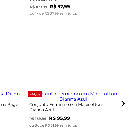
R$
37
,
99
R$
109
,
99
ou
1
x de
R$
37
,
99
sem juros
-67
-40%
anna Bege
Conjunto Feminino em Molecotton
Dianna Azul
R$ 95,99
R$ 159,99
ou 3x de R$ 31,99 sem juros