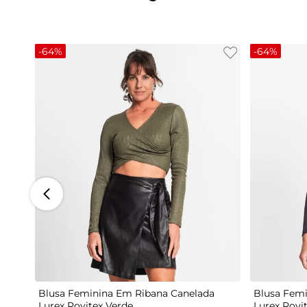
-
64%
-
64%
G
Blusa Feminina Em Ribana Canelada
Blusa Femi
Lurex Rovitex Verde
Lurex Rovi