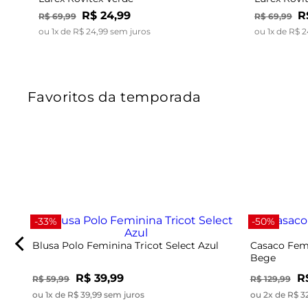
R$
24
,
99
R
R$
69
,
99
R$
69
,
99
ou
1
x de
R$
24
,
99
sem juros
ou
1
x de
R$
2
Favoritos da temporada
-33%
-50%
Blusa Polo Feminina Tricot Select Azul
Casaco Femi
Bege
R$ 39,99
R
R$ 59,99
R$ 129,99
ou 1x de R$ 39,99 sem juros
ou 2x de R$ 3