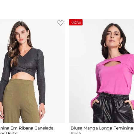
-
50%
G
P
M
G
GG
nina Em Ribana Canelada
Blusa Manga Longa Feminina 
tex Preto
Rosa