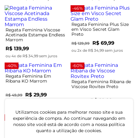
-46%
Regata Feminina Plus Size
em Visco Secret Glam
Regata Feminina Viscose
Preto
Acetinada Estampa Endless
Marrom
R$ 69,99
R$ 129,99
R$ 139,99
ou 2x de R$ 34,99 sem juros
ou 4x de R$ 34,99 sem juros
-40%
-60%
Regata Feminina Em
Ribana KO Marrom
Regata Feminina Ribana de
Viscose Rovitex Preto
R$ 29,99
R$ 49,99
R$ 29,99
R$ 74,99
ou 1x de R$ 29,99 sem juros
ou 1x de R$ 29,99 sem juros
Utilizamos cookies para melhorar nosso site e sua
-44%
-55%
experiência de compra. Ao continuar navegando em
nosso site você está de acordo com a nossa política
Regata Feminina Endless
quanto a utilização de cookies.
Preto
Regata Feminina Decote