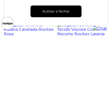
Quadrado Endless Preto
R$ 44,99
R$ 99,99
R$ 69,99
Aceitar e fechar
R$ 124,99
ou 1x de R$ 44,99 sem juros
ou 2x de R$ 34,99 sem juros
Regata Feminina Ribana
Regata Feminina Tecido
Canelada Rovitex Rosa
Viscose Com Recorte
Rovitex Laranja
R$ 54,99
R$ 84,99
ou 1x de R$ 54,99 sem juros
ou 2x de R$ 42,49 sem juros
Atendimento
Dúvidas
Trocas
Conta