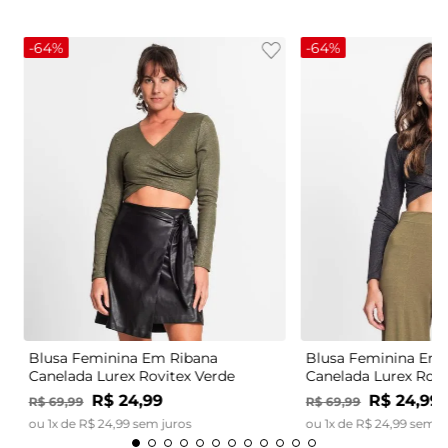
-
64%
-
64%
Blusa Feminina Em Ribana
Blusa Feminina Em 
Canelada Lurex Rovitex Verde
Canelada Lurex Rovi
R$
24
,
99
R$
24
,
99
R$
69
,
99
R$
69
,
99
ou
1
x de
R$
24
,
99
sem juros
ou
1
x de
R$
24
,
99
sem j