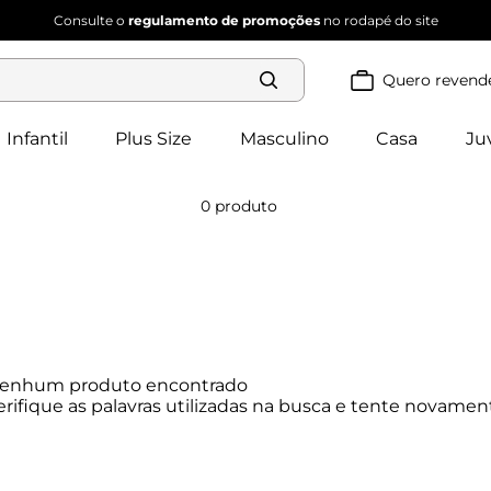
Consulte o
regulamento de promoções
no rodapé do site
Quero revend
Termos mais
buscados
Infantil
Plus Size
Masculino
Casa
Ju
blusa 
1
º
feminina
2
º
vestido
0
produto
vestido 
3
º
feminino
4
º
dianna
calça 
5
º
feminina
conjunto 
6
º
feminino
enhum produto encontrado