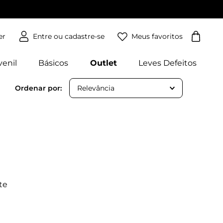
Meus favoritos
er
venil
Básicos
Outlet
Leves Defeitos
Relevância