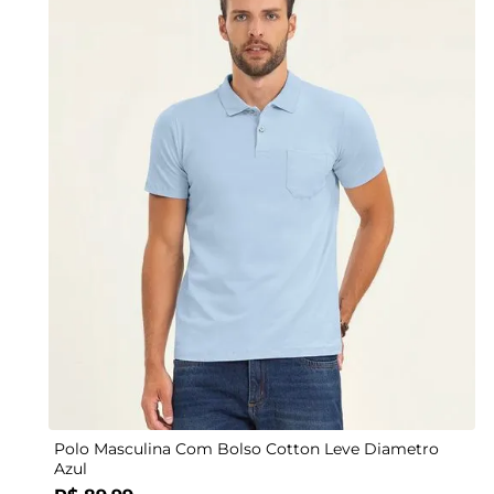
P
M
G
G2
GG
G3
P
M
Polo Masculina Com Bolso Cotton Leve Diametro
Azul