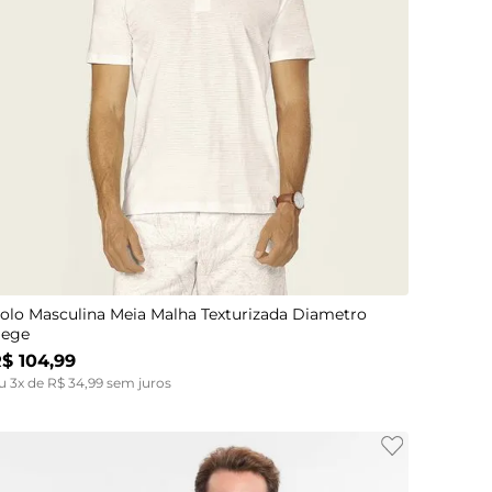
P
M
G
GG
olo Masculina Meia Malha Texturizada Diametro
ege
R$
104
,
99
u
3
x de
R$
34
,
99
sem juros