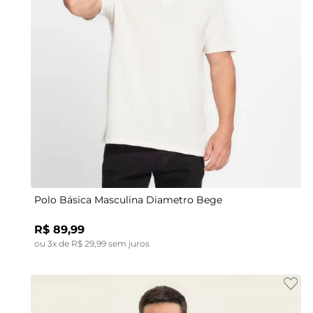
P
Polo Básica Masculina Diametro Bege
R$
89
,
99
ou
3
x de
R$
29
,
99
sem juros