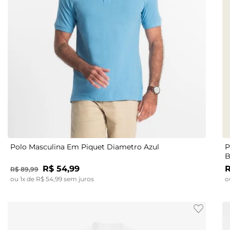
P
Polo Masculina Em Piquet Diametro Azul
P
B
R$
54
,
99
R$
89
,
99
ou
1
x de
R$
54
,
99
sem juros
o