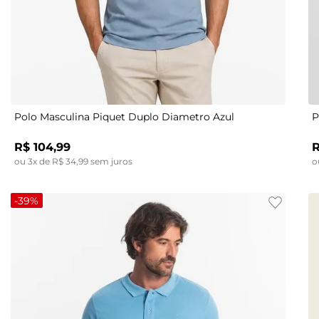
M
Polo Masculina Piquet Duplo Diametro Azul
P
R$
104
,
99
ou
3
x de
R$
34
,
99
sem juros
o
-
39%