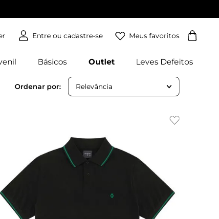
Meus favoritos
er
venil
Básicos
Outlet
Leves Defeitos
Relevância