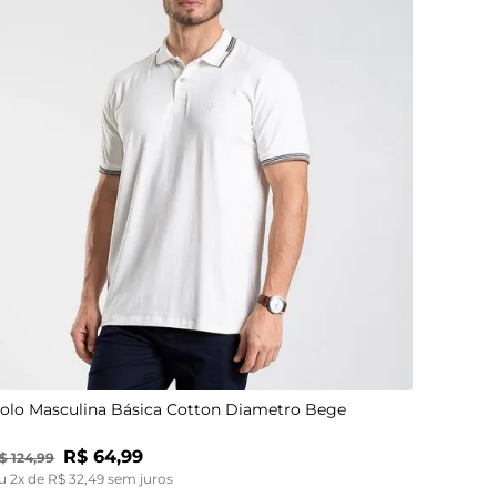
P
GG
olo Masculina Básica Cotton Diametro Bege
R$
64
,
99
$
124
,
99
u
2
x de
R$
32
,
49
sem juros