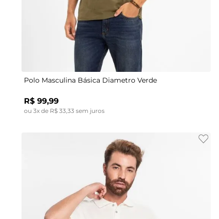
P
Polo Masculina Básica Diametro Verde
R$
99
,
99
ou
3
x de
R$
33
,
33
sem juros