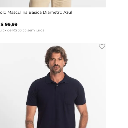
olo Masculina Básica Diametro Azul
R$
99
,
99
u
3
x de
R$
33
,
33
sem juros