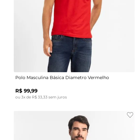
M
Polo Masculina Básica Diametro Vermelho
R$
99
,
99
ou
3
x de
R$
33
,
33
sem juros