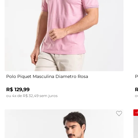
P
M
G
GG
Polo Piquet Masculina Diametro Rosa
P
R$
129
,
99
ou
4
x de
R$
32
,
49
sem juros
o
-