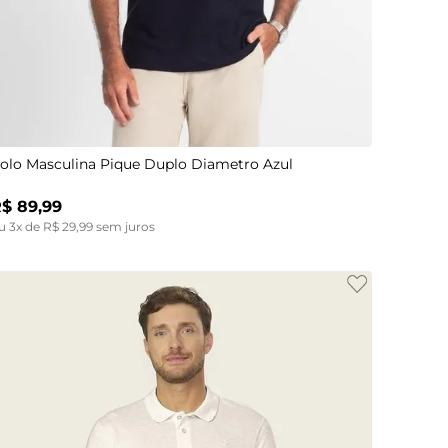
P
olo Masculina Pique Duplo Diametro Azul
R$
89
,
99
u
3
x de
R$
29
,
99
sem juros