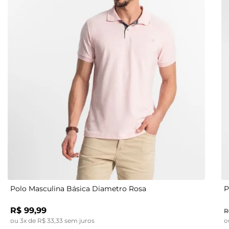
M
Polo Masculina Básica Diametro Rosa
P
R$
99
,
99
R
ou
3
x de
R$
33
,
33
sem juros
o