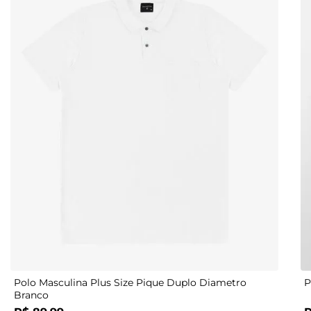
G
G1
G2
G3
P
M
G
G1
Polo Masculina Plus Size Pique Duplo Diametro
P
Branco