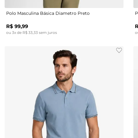
Polo Masculina Básica Diametro Preto
P
R$
99
,
99
ou
3
x de
R$
33
,
33
sem juros
o