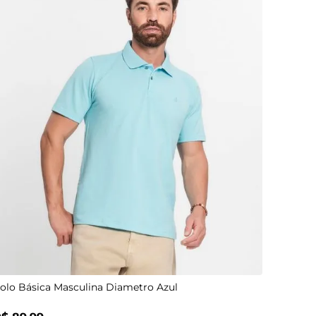
G2
G3
P
P
M
GG
M
G
olo Básica Masculina Diametro Azul