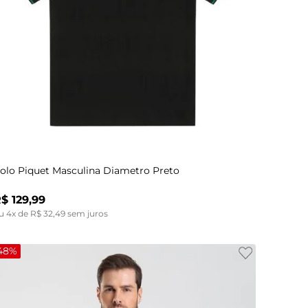
P
M
G
GG
olo Piquet Masculina Diametro Preto
R$
129
,
99
u
4
x de
R$
32
,
49
sem juros
48%