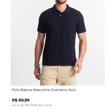
P
M
G
GG
Polo Básica Masculina Diametro Azul
R$
89
,
99
ou
3
x de
R$
29
,
99
sem juros