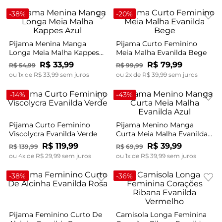
-
38%
-
20%
Pijama Menina Manga
Pijama Curto Feminino
Longa Meia Malha Kappes
Meia Malha Evanilda Bege
Azul
R$
33
,
99
R$
79
,
99
R$
54
,
99
R$
99
,
99
ou
1
x de
R$
33
,
99
sem juros
ou
2
x de
R$
39
,
99
sem juros
-
14%
-
43%
Pijama Curto Feminino
Pijama Menino Manga
Viscolycra Evanilda Verde
Curta Meia Malha Evanilda
Azul
R$
119
,
99
R$
39
,
99
R$
139
,
99
R$
69
,
99
ou
4
x de
R$
29
,
99
sem juros
ou
1
x de
R$
39
,
99
sem juros
-
38%
-
36%
Pijama Feminino Curto De
Camisola Longa Feminina