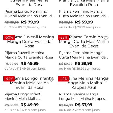
Pijama Longo Feminino
Pijama Feminino Manga
Juvenil Meia Malha Evanilda
Curta Meia Malha Evanilda
Rosa
Rosa
R$
79
,
99
R$
59
,
99
R$
119
,
99
R$
89
,
99
ou
2
x de
R$
39
,
99
sem juros
ou
2
x de
R$
29
,
99
sem juros
-
50%
-
33%
Pijama Juvenil Menina
Pijama Feminino Manga
Manga Curta Evanilda Rosa
Curta Meia Malha Evanilda
Bege
R$
49
,
99
R$
39
,
99
R$
99
,
99
R$
59
,
99
ou
1
x de
R$
49
,
99
sem juros
ou
1
x de
R$
39
,
99
sem juros
-
44%
-
42%
Pijama Longo Infantil
Pijama Menina Manga
Menina Meia Malha
Longa Meia Malha Kappes
Evanilda Rosa
Azul
R$
49
,
99
R$
37
,
99
R$
89
,
99
R$
64
,
99
ou
1
x de
R$
49
,
99
sem juros
ou
1
x de
R$
37
,
99
sem juros