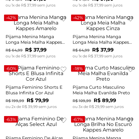
ou
1
x de
R$
37
,
99
sem juros
ou
1
x de
R$
37
,
99
sem juros
-
42%
-
42%
Pijama Menina Manga
Pijama Menina Manga
Longa Meia Malha Kappes
Longa Meia Malha Kappes
Amarelo
Cinza
R$
37
,
99
R$
37
,
99
R$
64
,
99
R$
64
,
99
ou
1
x de
R$
37
,
99
sem juros
ou
1
x de
R$
37
,
99
sem juros
-
60%
-
18%
Pijama Feminino Shorts E
Pijama Curto Masculino
Blusa Infinita Cor Azul
Meia Malha Evanilda Preto
R$
79
,
99
R$
89
,
99
R$
199
,
99
R$
109
,
99
ou
2
x de
R$
39
,
99
sem juros
ou
3
x de
R$
29
,
99
sem juros
-
63%
-
67%
Pijama Feminino De Alças
Pijama Menina Manga