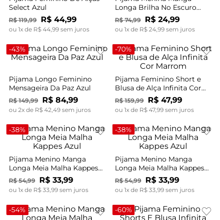
Select Azul
Longa Brilha No Escuro
Kappes Amarelo
R$
44
,
99
R$
24
,
99
R$
119
,
99
R$
74
,
99
ou
1
x de
R$
44
,
99
sem juros
ou
1
x de
R$
24
,
99
sem juros
-
43%
-
70%
Pijama Longo Feminino
Pijama Feminino Short e
Mensageira Da Paz Azul
Blusa de Alça Infinita Cor
Marrom
R$
84
,
99
R$
47
,
99
R$
149
,
99
R$
159
,
99
ou
2
x de
R$
42
,
49
sem juros
ou
1
x de
R$
47
,
99
sem juros
-
38%
-
38%
Pijama Menino Manga
Pijama Menino Manga
Longa Meia Malha Kappes
Longa Meia Malha Kappes
Azul
Azul
R$
33
,
99
R$
33
,
99
R$
54
,
99
R$
54
,
99
ou
1
x de
R$
33
,
99
sem juros
ou
1
x de
R$
33
,
99
sem juros
-
54%
-
60%