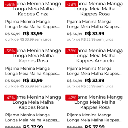
-
38%
-
38%
Pijama Menina Manga
Pijama Menina Manga
Longa Meia Malha Kappes
Longa Meia Malha Kappes
Cinza
Rosa
R$
33
,
99
R$
33
,
99
R$
54
,
99
R$
54
,
99
ou
1
x de
R$
33
,
99
sem juros
ou
1
x de
R$
33
,
99
sem juros
-
38%
-
38%
Pijama Menina Manga
Pijama Menina Manga
Longa Meia Malha Kappes
Longa Meia Malha Kappes
Rosa
Amarelo
R$
33
,
99
R$
33
,
99
R$
54
,
99
R$
54
,
99
ou
1
x de
R$
33
,
99
sem juros
ou
1
x de
R$
33
,
99
sem juros
-
42%
-
42%
Pijama Menina Manga
Pijama Menina Manga
Longa Meia Malha Kappes
Longa Meia Malha Kappes
Rosa
Rosa
R$
37
,
99
R$
37
,
99
R$
64
,
99
R$
64
,
99