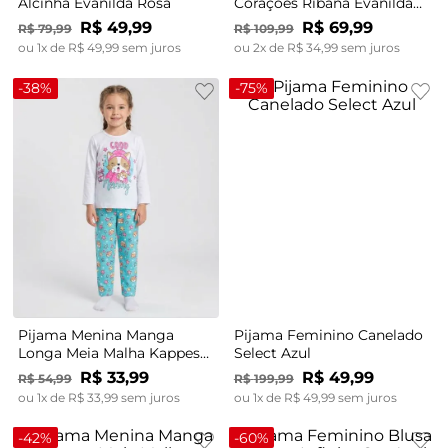
Alcinha Evanilda Rosa
Corações Ribana Evanilda
Vermelho
R$
49
,
99
R$
69
,
99
R$
79
,
99
R$
109
,
99
ou
1
x de
R$
49
,
99
sem juros
ou
2
x de
R$
34
,
99
sem juros
-
38%
-
75%
Pijama Menina Manga
Pijama Feminino Canelado
Longa Meia Malha Kappes
Select Azul
Branco
R$
33
,
99
R$
49
,
99
R$
54
,
99
R$
199
,
99
ou
1
x de
R$
33
,
99
sem juros
ou
1
x de
R$
49
,
99
sem juros
-
42%
-
60%