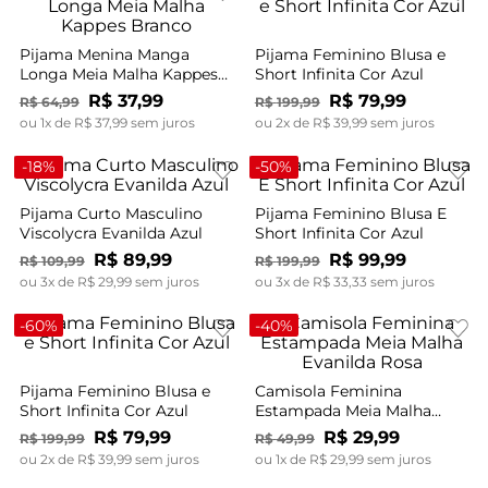
Pijama Menina Manga
Pijama Feminino Blusa e
Longa Meia Malha Kappes
Short Infinita Cor Azul
Branco
R$
37
,
99
R$
79
,
99
R$
64
,
99
R$
199
,
99
ou
1
x de
R$
37
,
99
sem juros
ou
2
x de
R$
39
,
99
sem juros
-
18%
-
50%
Pijama Curto Masculino
Pijama Feminino Blusa E
Viscolycra Evanilda Azul
Short Infinita Cor Azul
R$
89
,
99
R$
99
,
99
R$
109
,
99
R$
199
,
99
ou
3
x de
R$
29
,
99
sem juros
ou
3
x de
R$
33
,
33
sem juros
-
60%
-
40%
Pijama Feminino Blusa e
Camisola Feminina
Short Infinita Cor Azul
Estampada Meia Malha
Evanilda Rosa
R$
79
,
99
R$
29
,
99
R$
199
,
99
R$
49
,
99
ou
2
x de
R$
39
,
99
sem juros
ou
1
x de
R$
29
,
99
sem juros