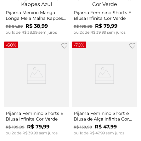
Pijama Menino Manga
Pijama Feminino Shorts E
Longa Meia Malha Kappes
Blusa Infinita Cor Verde
Azul
R$
38
,
99
R$
79
,
99
R$
84
,
99
R$
199
,
99
ou
1
x de
R$
38
,
99
sem juros
ou
2
x de
R$
39
,
99
sem juros
-
60%
-
70%
Pijama Feminino Shorts E
Pijama Feminino Short e
Blusa Infinita Cor Verde
Blusa de Alça Infinita Cor
Marrom
R$
79
,
99
R$
47
,
99
R$
199
,
99
R$
159
,
99
ou
2
x de
R$
39
,
99
sem juros
ou
1
x de
R$
47
,
99
sem juros