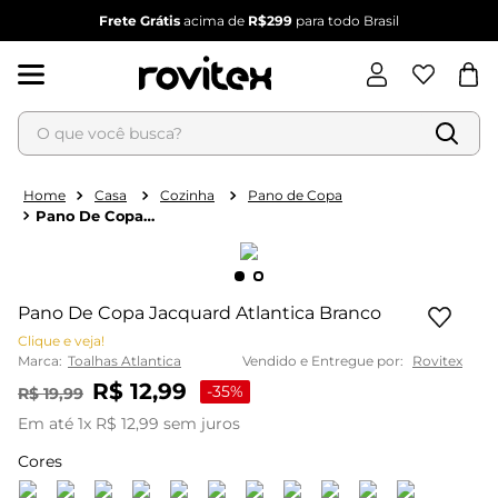
Frete Grátis
acima de
R$299
para todo Brasil
O que você busca?
Termos mais buscados
1
º
blusa feminina
Casa
Cozinha
Pano de Copa
Pano De Copa
2
º
vestido
Jacquard Atlantica
Branco
3
º
vestido feminino
4
º
dianna
Pano De Copa Jacquard Atlantica Branco
5
º
calça feminina
Clique e veja!
Marca:
Toalhas Atlantica
Vendido e Entregue por:
Rovitex
6
º
conjunto feminino
R$
12
,
99
-
35%
R$
19
,
99
Em até
1
x
R$
12
,
99
sem juros
Cores