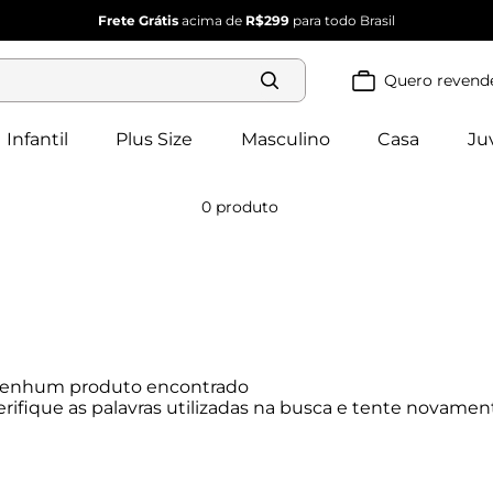
Frete Grátis
acima de
R$299
para todo Brasil
Quero revend
Termos mais
buscados
Infantil
Plus Size
Masculino
Casa
Ju
blusa 
1
º
feminina
2
º
vestido
0
produto
vestido 
3
º
feminino
4
º
dianna
calça 
5
º
feminina
conjunto 
6
º
feminino
enhum produto encontrado