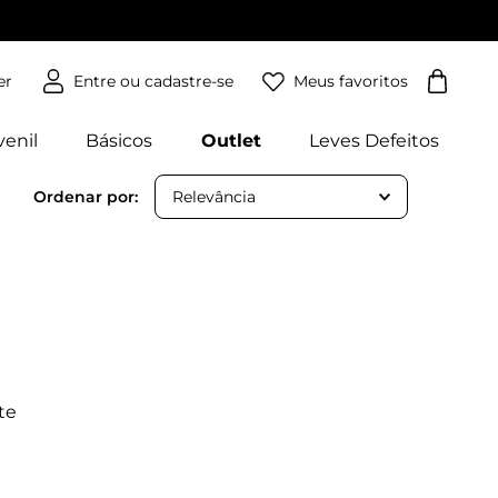
Meus favoritos
er
venil
Básicos
Outlet
Leves Defeitos
Relevância