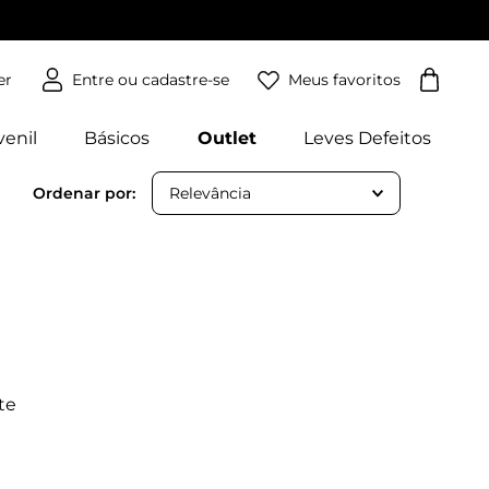
Meus favoritos
er
venil
Básicos
Outlet
Leves Defeitos
Relevância