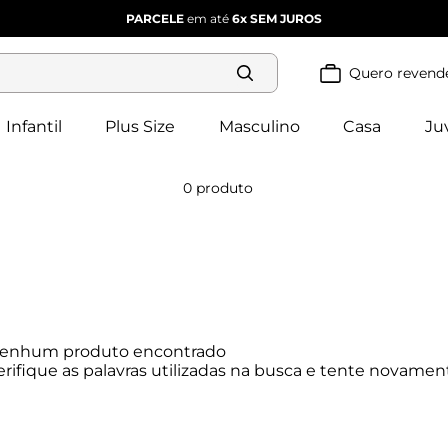
PARCELE
em até
6x
SEM JUROS
Quero revend
Termos mais
buscados
Infantil
Plus Size
Masculino
Casa
Ju
blusa 
1
º
feminina
2
º
vestido
0
produto
vestido 
3
º
feminino
4
º
dianna
calça 
5
º
feminina
conjunto 
6
º
feminino
enhum produto encontrado