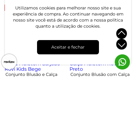
-48%
-20%
Utilizamos cookies para melhorar nosso site e sua
experiência de compra. Ao continuar navegando em
nosso site você está de acordo com a nossa política
Jaqueta Infantil Moletom
Conjunto Infantil Menino
quanto a utilização de cookies.
com Capuz Rovitex Kids
em Moletom Trick Nick
Marrom
Marrom
R$ 74,99
R$ 219,99
R$ 144,99
R$ 274,99
Aceitar e fechar
ou 2x de R$ 37,49 sem juros
ou 7x de R$ 31,42 sem juros
-50%
-49%
Conjunto Blusão e Calça
Conjunto Blusão com Calça
Moletom Sarjado Rovi Kids
Moletom Rovi Kids Preto
Bege
R$ 94,99
R$ 109,99
R$ 189,99
R$ 214,99
ou 3x de R$ 31,66 sem juros
ou 3x de R$ 36,66 sem juros