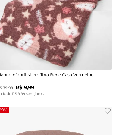
UN
anta Infantil Microfibra Bene Casa Vermelho
R$
9
,
99
$
39
,
99
u
1
x de
R$
9
,
99
sem juros
29%