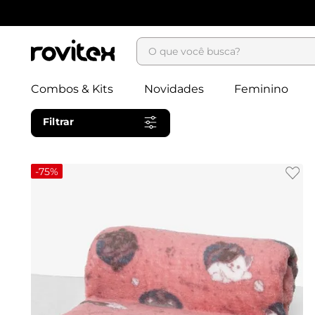
O que você busca?
Combos & Kits
Novidades
Feminino
Filtrar
-
75%