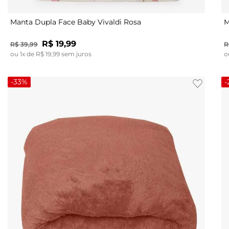
Manta Dupla Face Baby Vivaldi Rosa
M
R$
19
,
99
R$
39
,
99
R
ou
1
x de
R$
19
,
99
sem juros
o
-
33%
-