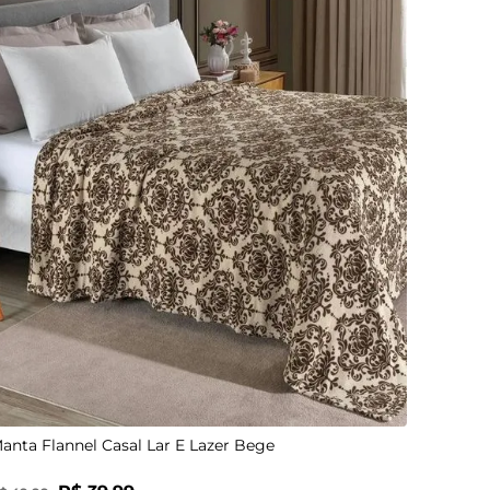
UN
anta Flannel Casal Lar E Lazer Bege