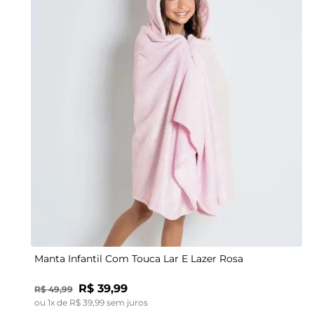
UN
Manta Infantil Com Touca Lar E Lazer Rosa
R$
39
,
99
R$
49
,
99
ou
1
x de
R$
39
,
99
sem juros