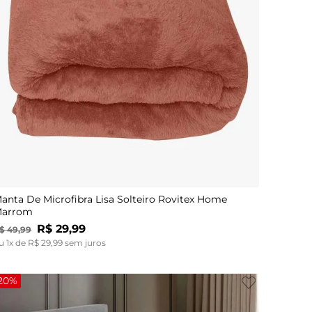
UN
anta De Microfibra Lisa Solteiro Rovitex Home
arrom
R$
29
,
99
$
49
,
99
u
1
x de
R$
29
,
99
sem juros
20%