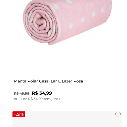
UN
Manta Polar Casal Lar E Lazer Rosa
R$
34
,
99
R$
49
,
99
ou
1
x de
R$
34
,
99
sem juros
-
29%