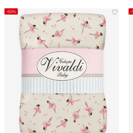
-
50%
-
UN