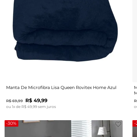
UN
Manta De Microfibra Lisa Queen Rovitex Home Azul
M
M
R$
49
,
99
R$
69
,
99
R
ou
1
x de
R$
49
,
99
sem juros
o
-
30%
-