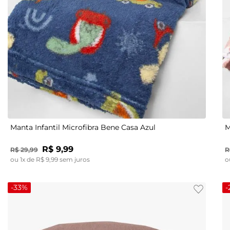
UN
Manta Infantil Microfibra Bene Casa Azul
M
R$
9
,
99
R$
29
,
99
R
ou
1
x de
R$
9
,
99
sem juros
o
-
33%
-