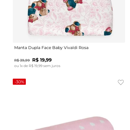
UN
Manta Dupla Face Baby Vivaldi Rosa
R$
19
,
99
R$
39
,
99
ou
1
x de
R$
19
,
99
sem juros
-
30%