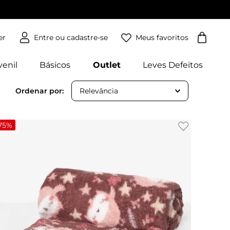
Meus favoritos
er
venil
Básicos
Outlet
Leves Defeitos
Relevância
75%