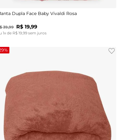
anta Dupla Face Baby Vivaldi Rosa
R$
19
,
99
$
39
,
99
u
1
x de
R$
19
,
99
sem juros
29%