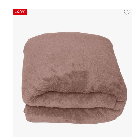
-
40%
UN