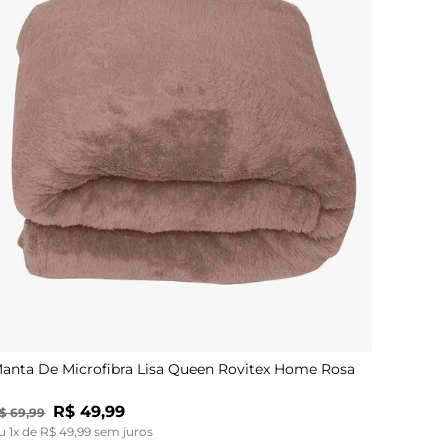
UN
anta De Microfibra Lisa Queen Rovitex Home Rosa
R$
49
,
99
$
69
,
99
u
1
x de
R$
49
,
99
sem juros