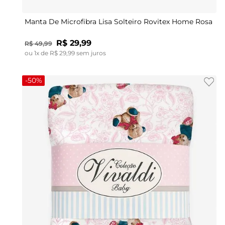
Manta De Microfibra Lisa Solteiro Rovitex Home Rosa
R$
29
,
99
R$
49
,
99
ou
1
x de
R$
29
,
99
sem juros
-
50%