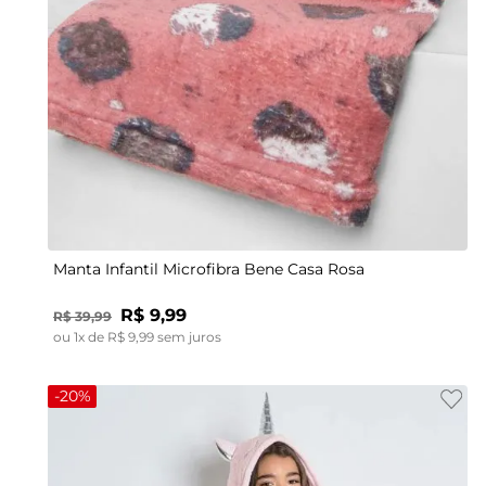
UN
Manta Infantil Microfibra Bene Casa Rosa
R$
9
,
99
R$
39
,
99
ou
1
x de
R$
9
,
99
sem juros
-
20%