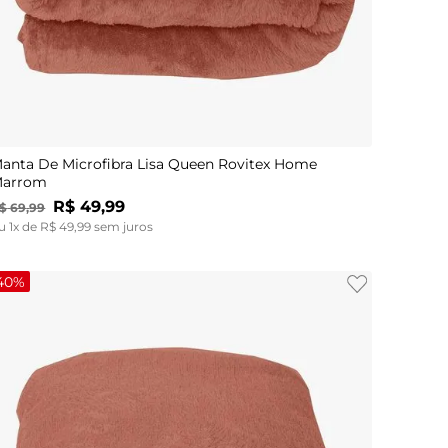
UN
anta De Microfibra Lisa Queen Rovitex Home
arrom
R$
49
,
99
$
69
,
99
u
1
x de
R$
49
,
99
sem juros
40%