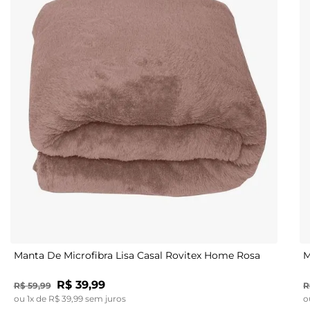
UN
Manta De Microfibra Lisa Casal Rovitex Home Rosa
M
R$
39
,
99
R$
59
,
99
R
ou
1
x de
R$
39
,
99
sem juros
o