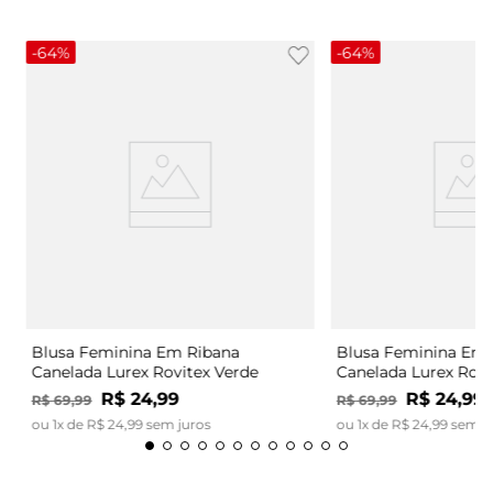
-
64%
-
64%
Blusa Feminina Em Ribana
Blusa Feminina Em 
Canelada Lurex Rovitex Verde
Canelada Lurex Rovi
R$
24
,
99
R$
24
,
99
R$
69
,
99
R$
69
,
99
ou
1
x de
R$
24
,
99
sem juros
ou
1
x de
R$
24
,
99
sem j