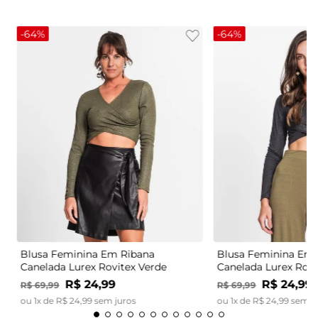
-
64%
-
64%
Blusa Feminina Em Ribana
Blusa Feminina Em 
Canelada Lurex Rovitex Verde
Canelada Lurex Rovi
R$
24
,
99
R$
24
,
99
R$
69
,
99
R$
69
,
99
ou
1
x de
R$
24
,
99
sem juros
ou
1
x de
R$
24
,
99
sem j