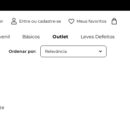
Meus favoritos
er
venil
Básicos
Outlet
Leves Defeitos
Relevância