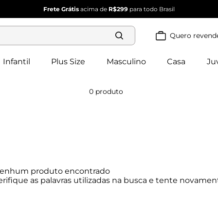
Frete Grátis
acima de
R$299
para todo Brasil
Quero revend
Termos mais
buscados
Infantil
Plus Size
Masculino
Casa
Ju
blusa 
1
º
feminina
2
º
vestido
0
produto
vestido 
3
º
feminino
4
º
dianna
calça 
5
º
feminina
conjunto 
6
º
feminino
enhum produto encontrado