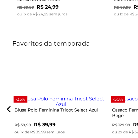
R$
24
,
99
R
R$
69
,
99
R$
69
,
99
ou
1
x de
R$
24
,
99
sem juros
ou
1
x de
R$
2
Favoritos da temporada
-33%
-50%
Blusa Polo Feminina Tricot Select Azul
Casaco Femi
Bege
R$ 39,99
R
R$ 59,99
R$ 129,99
ou 1x de R$ 39,99 sem juros
ou 2x de R$ 3