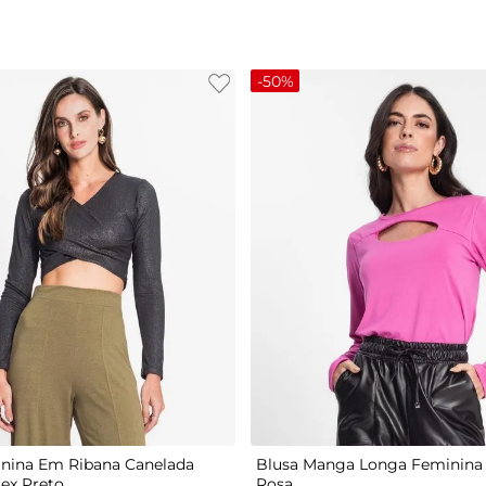
-
50%
G
P
M
G
GG
nina Em Ribana Canelada
Blusa Manga Longa Feminina 
tex Preto
Rosa