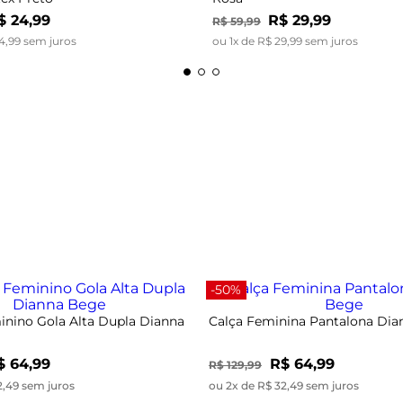
$
24
,
99
R$
29
,
99
R$
59
,
99
4
,
99
sem juros
ou
1
x de
R$
29
,
99
sem juros
-50%
nino Gola Alta Dupla Dianna
Calça Feminina Pantalona Di
$ 64,99
R$ 64,99
R$ 129,99
2,49 sem juros
ou 2x de R$ 32,49 sem juros