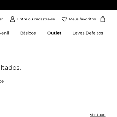
Meus favoritos
er
venil
Básicos
Outlet
Leves Defeitos
Ver tudo