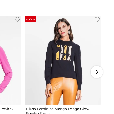
-
65%
M
G
Rovitex
Blusa Feminina Manga Longa Glow
Rovitex Preto