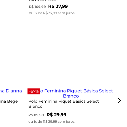
R$
37
,
99
R$
109
,
99
ou
1
x de
R$
37
,
99
sem juros
-40
-67%
anna Bege
Polo Feminina Piquet Básica Select
Branco
R$ 29,99
R$ 89,99
ou 1x de R$ 29,99 sem juros