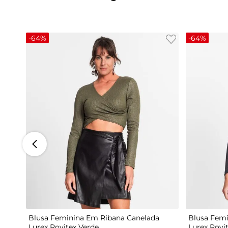
-
64%
-
64%
G
Blusa Feminina Em Ribana Canelada
Blusa Femi
Lurex Rovitex Verde
Lurex Rovi