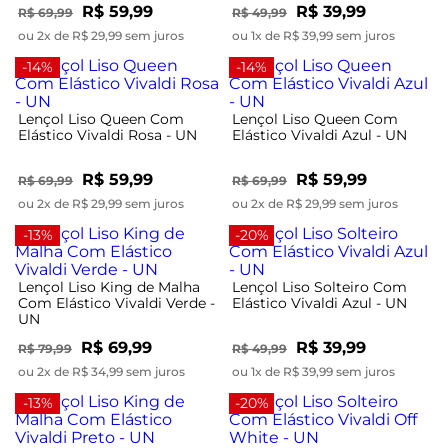
R$ 59,99
R$ 39,99
R$ 69,99
R$ 49,99
ou 2x de R$ 29,99 sem juros
ou 1x de R$ 39,99 sem juros
-14%
-14%
Lençol Liso Queen Com
Lençol Liso Queen Com
Elástico Vivaldi Rosa - UN
Elástico Vivaldi Azul - UN
R$ 59,99
R$ 59,99
R$ 69,99
R$ 69,99
ou 2x de R$ 29,99 sem juros
ou 2x de R$ 29,99 sem juros
-13%
-20%
Lençol Liso King de Malha
Lençol Liso Solteiro Com
Com Elástico Vivaldi Verde -
Elástico Vivaldi Azul - UN
UN
R$ 69,99
R$ 39,99
R$ 79,99
R$ 49,99
ou 2x de R$ 34,99 sem juros
ou 1x de R$ 39,99 sem juros
-13%
-20%