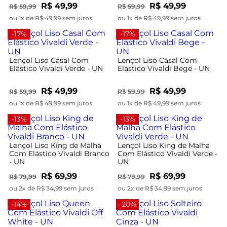
R$ 49,99
R$ 49,99
R$ 59,99
R$ 59,99
ou 1x de R$ 49,99 sem juros
ou 1x de R$ 49,99 sem juros
-17%
-17%
Lençol Liso Casal Com
Lençol Liso Casal Com
Elástico Vivaldi Verde - UN
Elástico Vivaldi Bege - UN
R$ 49,99
R$ 49,99
R$ 59,99
R$ 59,99
ou 1x de R$ 49,99 sem juros
ou 1x de R$ 49,99 sem juros
-13%
-13%
Lençol Liso King de Malha
Lençol Liso King de Malha
Com Elástico Vivaldi Branco
Com Elástico Vivaldi Verde -
- UN
UN
R$ 69,99
R$ 69,99
R$ 79,99
R$ 79,99
ou 2x de R$ 34,99 sem juros
ou 2x de R$ 34,99 sem juros
-14%
-20%