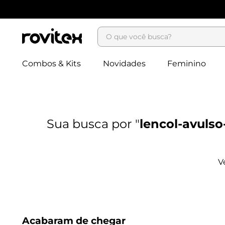
O que você busca?
Combos & Kits
Novidades
Feminino
lencol-avuls
Acabaram de chegar