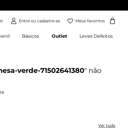
Meus favoritos
er
venil
Básicos
Outlet
Leves Defeitos
mesa-verde-71502641380
Ver tudo