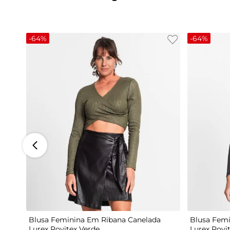
-
64%
-
64%
G
Blusa Feminina Em Ribana Canelada
Blusa Femi
Lurex Rovitex Verde
Lurex Rovi