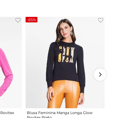
-
65%
M
G
Rovitex
Blusa Feminina Manga Longa Glow
Rovitex Preto