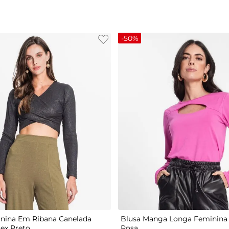
-
50%
G
P
M
G
GG
nina Em Ribana Canelada
Blusa Manga Longa Feminina 
tex Preto
Rosa