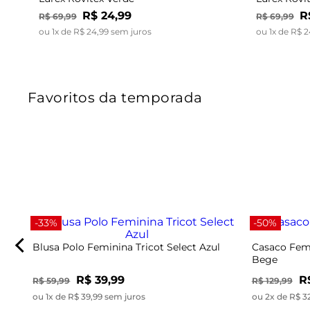
R$
24
,
99
R
R$
69
,
99
R$
69
,
99
ou
1
x de
R$
24
,
99
sem juros
ou
1
x de
R$
2
Favoritos da temporada
-33%
-50%
Blusa Polo Feminina Tricot Select Azul
Casaco Femi
Bege
R$ 39,99
R
R$ 59,99
R$ 129,99
ou 1x de R$ 39,99 sem juros
ou 2x de R$ 3