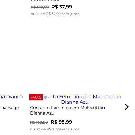
R$
37
,
99
R$
109
,
99
ou
1
x de
R$
37
,
99
sem juros
-67
-40%
anna Bege
Conjunto Feminino em Molecotton
Dianna Azul
R$ 95,99
R$ 159,99
ou 3x de R$ 31,99 sem juros