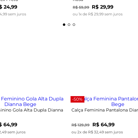
$
24
,
99
R$
29
,
99
R$
59
,
99
4
,
99
sem juros
ou
1
x de
R$
29
,
99
sem juros
-50%
nino Gola Alta Dupla Dianna
Calça Feminina Pantalona Di
$ 64,99
R$ 64,99
R$ 129,99
2,49 sem juros
ou 2x de R$ 32,49 sem juros