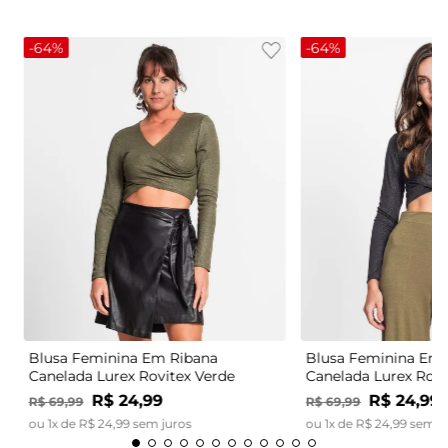
-
64%
-
64%
Blusa Feminina Em Ribana
Blusa Feminina Em 
Canelada Lurex Rovitex Verde
Canelada Lurex Rovi
R$
24
,
99
R$
24
,
99
R$
69
,
99
R$
69
,
99
ou
1
x de
R$
24
,
99
sem juros
ou
1
x de
R$
24
,
99
sem j