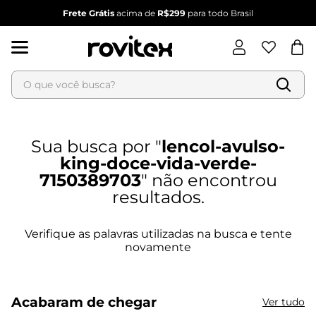
Frete Grátis
acima de
R$299
para todo Brasil
O que você busca?
Termos mais buscados
lencol-avulso-
1
º
blusa feminina
king-doce-vida-verde-
2
º
vestido
7150389703
3
º
vestido feminino
4
º
dianna
5
º
calça feminina
6
º
conjunto feminino
Acabaram de chegar
Ver tudo