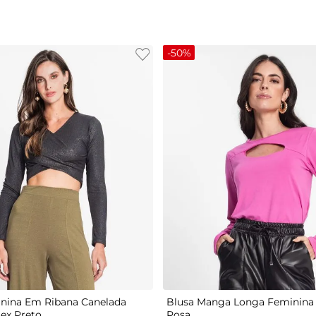
-
50%
G
P
M
G
GG
nina Em Ribana Canelada
Blusa Manga Longa Feminina 
tex Preto
Rosa