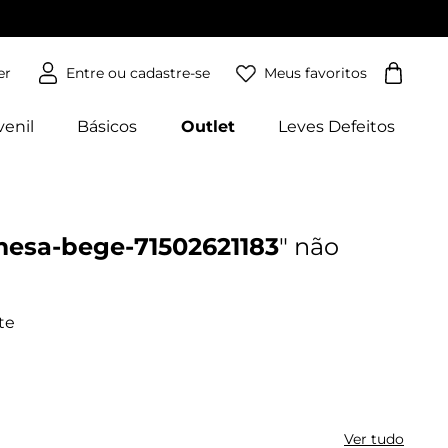
Meus favoritos
er
venil
Básicos
Outlet
Leves Defeitos
amesa-bege-71502621183
Ver tudo