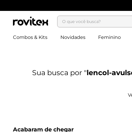
O que você busca?
Combos & Kits
Novidades
Feminino
lencol-avul
Acabaram de chegar