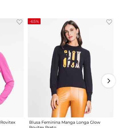
-
65%
M
G
Rovitex
Blusa Feminina Manga Longa Glow
Rovitex Preto