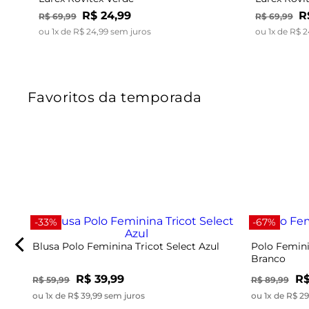
R$
24
,
99
R
R$
69
,
99
R$
69
,
99
ou
1
x de
R$
24
,
99
sem juros
ou
1
x de
R$
2
Favoritos da temporada
-33%
-67%
Blusa Polo Feminina Tricot Select Azul
Polo Femini
Branco
R$ 39,99
R$
R$ 59,99
R$ 89,99
ou 1x de R$ 39,99 sem juros
ou 1x de R$ 2