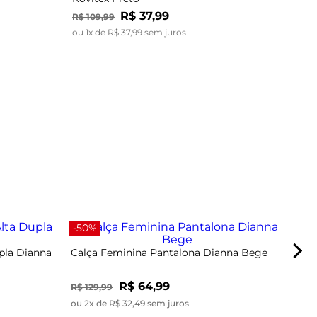
R$
37
,
99
R$
109
,
99
ou
1
x de
R$
37
,
99
sem juros
-40
-50%
pla Dianna
Calça Feminina Pantalona Dianna Bege
R$ 64,99
R$ 129,99
ou 2x de R$ 32,49 sem juros