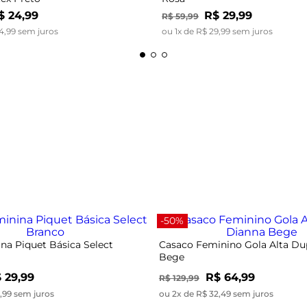
$
24
,
99
R$
29
,
99
R$
59
,
99
4
,
99
sem juros
ou
1
x de
R$
29
,
99
sem juros
-50%
na Piquet Básica Select
Casaco Feminino Gola Alta Du
Bege
 29,99
R$ 64,99
R$ 129,99
9,99 sem juros
ou 2x de R$ 32,49 sem juros