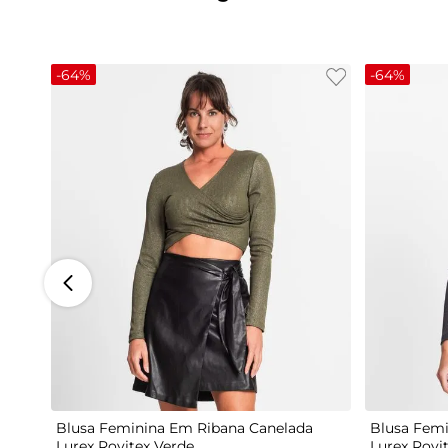
-
64%
-
64%
G
Blusa Feminina Em Ribana Canelada
Blusa Femi
Lurex Rovitex Verde
Lurex Rovi