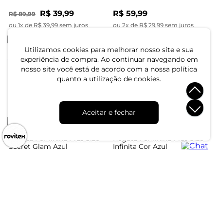
R$ 39,99
R$ 59,99
R$ 89,99
ou 1x de R$ 39,99 sem juros
ou 2x de R$ 29,99 sem juros
-47%
Utilizamos cookies para melhorar nosso site e sua
experiência de compra. Ao continuar navegando em
Blusa Manga Curta
Blusa Gola Alta Feminina
nosso site você está de acordo com a nossa política
Feminina Plus Size Secret
Plus Size Secret Glam Preto
quanto a utilização de cookies.
Glam Rosa
R$ 69,99
R$ 49,99
R$ 94,99
ou 2x de R$ 34,99 sem juros
ou 1x de R$ 49,99 sem juros
Aceitar e fechar
-56%
Regata Feminina Plus Size
Regata Feminina Plus Size
Secret Glam Azul
Infinita Cor Azul
R$ 54,99
R$ 39,99
R$ 89,99
ou 1x de R$ 54,99 sem juros
ou 1x de R$ 39,99 sem juros