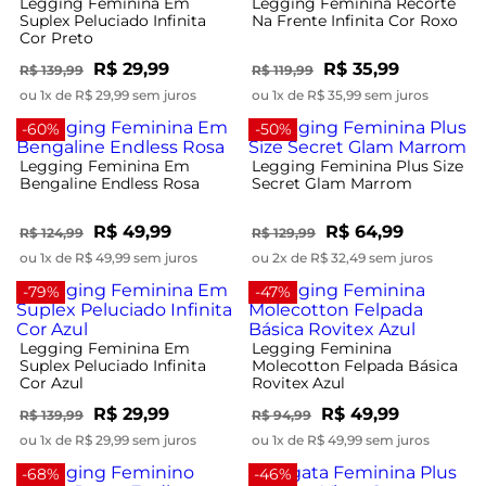
Legging Feminina Em
Legging Feminina Recorte
Suplex Peluciado Infinita
Na Frente Infinita Cor Roxo
Cor Preto
R$ 29,99
R$ 35,99
R$ 139,99
R$ 119,99
ou 1x de R$ 29,99 sem juros
ou 1x de R$ 35,99 sem juros
-60%
-50%
Legging Feminina Em
Legging Feminina Plus Size
Bengaline Endless Rosa
Secret Glam Marrom
R$ 49,99
R$ 64,99
R$ 124,99
R$ 129,99
ou 1x de R$ 49,99 sem juros
ou 2x de R$ 32,49 sem juros
-79%
-47%
Legging Feminina Em
Legging Feminina
Suplex Peluciado Infinita
Molecotton Felpada Básica
Cor Azul
Rovitex Azul
R$ 29,99
R$ 49,99
R$ 139,99
R$ 94,99
ou 1x de R$ 29,99 sem juros
ou 1x de R$ 49,99 sem juros
-68%
-46%