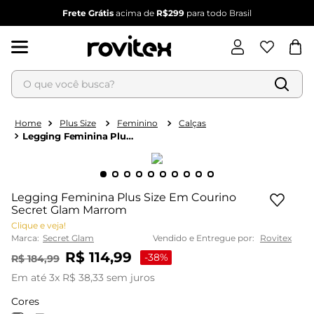
Frete Grátis
acima de
R$299
para todo Brasil
O que você busca?
Termos mais buscados
1
º
blusa feminina
Plus Size
Feminino
Calças
Legging Feminina Plus
2
º
vestido
Size Em Courino Secret
Glam Marrom
3
º
vestido feminino
4
º
dianna
Legging Feminina Plus Size Em Courino
5
º
calça feminina
Secret Glam Marrom
Clique e veja!
6
º
conjunto feminino
Marca:
Secret Glam
Vendido e Entregue por:
Rovitex
R$
114
,
99
-
38%
R$
184
,
99
Em até
3
x
R$
38
,
33
sem juros
Cores