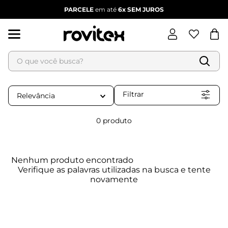
PARCELE
em até
6x
SEM JUROS
O que você busca?
Termos mais buscados
1
º
blusa feminina
Filtrar
Relevância
2
º
vestido
3
º
vestido feminino
0
produto
4
º
dianna
5
º
calça feminina
Nenhum produto encontrado
6
º
conjunto feminino