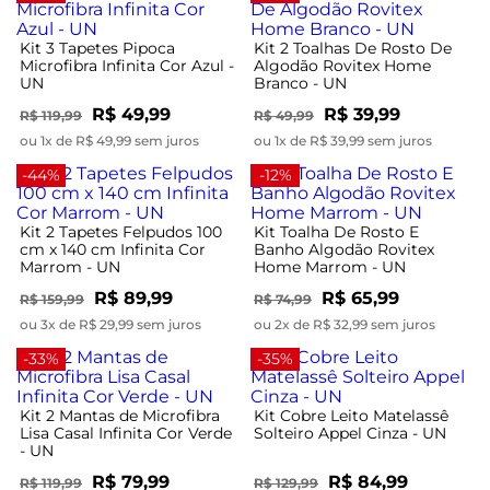
Kit 3 Tapetes Pipoca
Kit 2 Toalhas De Rosto De
Microfibra Infinita Cor Azul -
Algodão Rovitex Home
UN
Branco - UN
R$ 49,99
R$ 39,99
R$ 119,99
R$ 49,99
ou 1x de R$ 49,99 sem juros
ou 1x de R$ 39,99 sem juros
-44%
-12%
Kit 2 Tapetes Felpudos 100
Kit Toalha De Rosto E
cm x 140 cm Infinita Cor
Banho Algodão Rovitex
Marrom - UN
Home Marrom - UN
R$ 89,99
R$ 65,99
R$ 159,99
R$ 74,99
ou 3x de R$ 29,99 sem juros
ou 2x de R$ 32,99 sem juros
-33%
-35%
Kit 2 Mantas de Microfibra
Kit Cobre Leito Matelassê
Lisa Casal Infinita Cor Verde
Solteiro Appel Cinza - UN
- UN
R$ 79,99
R$ 84,99
R$ 119,99
R$ 129,99