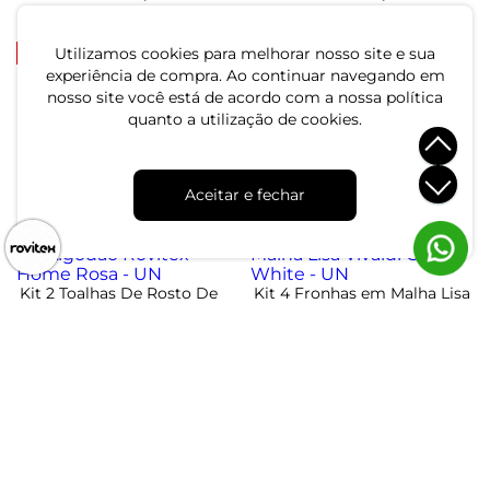
ou 2x de R$ 39,99 sem juros
ou 2x de R$ 42,49 sem juros
-12%
-12%
Utilizamos cookies para melhorar nosso site e sua
experiência de compra. Ao continuar navegando em
nosso site você está de acordo com a nossa política
Kit Toalha De Rosto E
Kit Toalha De Rosto E
quanto a utilização de cookies.
Banho Algodão Rovitex
Banho Algodão Rovitex
Home Branco - UN
Home Cinza - UN
R$ 65,99
R$ 65,99
R$ 74,99
R$ 74,99
Aceitar e fechar
ou 2x de R$ 32,99 sem juros
ou 2x de R$ 32,99 sem juros
-20%
Kit 2 Toalhas De Rosto De
Kit 4 Fronhas em Malha Lisa
Algodão Rovitex Home
Vivaldi Off White - UN
Rosa - UN
R$ 39,99
R$ 74,96
R$ 49,99
ou 1x de R$ 39,99 sem juros
ou 2x de R$ 37,48 sem juros