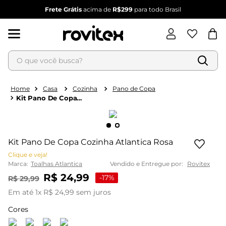
Frete Grátis
acima de
R$299
para todo Brasil
O que você busca?
Termos mais buscados
1
º
blusa feminina
Casa
Cozinha
Pano de Copa
Kit Pano De Copa
2
º
vestido
Cozinha Atlantica Rosa
3
º
vestido feminino
4
º
dianna
Kit Pano De Copa Cozinha Atlantica Rosa
5
º
calça feminina
Clique e veja!
Marca:
Toalhas Atlantica
Vendido e Entregue por:
Rovitex
6
º
conjunto feminino
R$
24
,
99
-
17%
R$
29
,
99
Em até
1
x
R$
24
,
99
sem juros
Cores