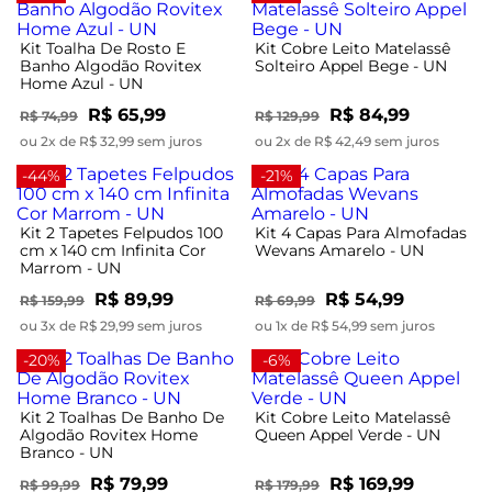
Kit Toalha De Rosto E
Kit Cobre Leito Matelassê
Banho Algodão Rovitex
Solteiro Appel Bege - UN
Home Azul - UN
R$ 65,99
R$ 84,99
R$ 74,99
R$ 129,99
ou 2x de R$ 32,99 sem juros
ou 2x de R$ 42,49 sem juros
-44%
-21%
Kit 2 Tapetes Felpudos 100
Kit 4 Capas Para Almofadas
cm x 140 cm Infinita Cor
Wevans Amarelo - UN
Marrom - UN
R$ 89,99
R$ 54,99
R$ 159,99
R$ 69,99
ou 3x de R$ 29,99 sem juros
ou 1x de R$ 54,99 sem juros
-20%
-6%
Kit 2 Toalhas De Banho De
Kit Cobre Leito Matelassê
Algodão Rovitex Home
Queen Appel Verde - UN
Branco - UN
R$ 79,99
R$ 169,99
R$ 99,99
R$ 179,99