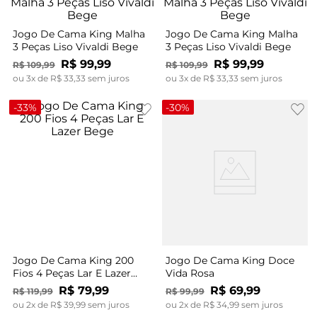
Jogo De Cama King Malha
Jogo De Cama King Malha
3 Peças Liso Vivaldi Bege
3 Peças Liso Vivaldi Bege
R$
99
,
99
R$
99
,
99
R$
109
,
99
R$
109
,
99
ou
3
x de
R$
33
,
33
sem juros
ou
3
x de
R$
33
,
33
sem juros
-
33%
-
30%
Jogo De Cama King 200
Jogo De Cama King Doce
Fios 4 Peças Lar E Lazer
Vida Rosa
Bege
R$
79
,
99
R$
69
,
99
R$
119
,
99
R$
99
,
99
ou
2
x de
R$
39
,
99
sem juros
ou
2
x de
R$
34
,
99
sem juros