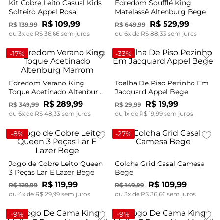
Kit Cobre Leito Casual Kids
Edredom Soufflé King
Solteiro Appel Rosa
Matelassê Altenburg Bege
R$
109
,
99
R$
529
,
99
R$
139
,
99
R$
649
,
99
ou
3
x de
R$
36
,
66
sem juros
ou
6
x de
R$
88
,
33
sem juros
-
17%
-
33%
Edredom Verano King
Toalha De Piso Pezinho Em
Toque Acetinado Altenburg
Jacquard Appel Bege
Marrom
R$
289
,
99
R$
19
,
99
R$
349
,
99
R$
29
,
99
ou
6
x de
R$
48
,
33
sem juros
ou
1
x de
R$
19
,
99
sem juros
-
8%
-
27%
Jogo de Cobre Leito Queen
Colcha Grid Casal Camesa
3 Peças Lar E Lazer Bege
Bege
R$
119
,
99
R$
109
,
99
R$
129
,
99
R$
149
,
99
ou
4
x de
R$
29
,
99
sem juros
ou
3
x de
R$
36
,
66
sem juros
-
9%
-
9%