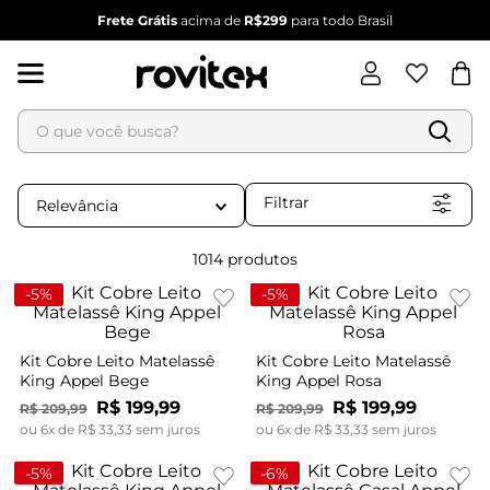
Frete Grátis
acima de
R$299
para todo Brasil
O que você busca?
Termos mais buscados
1
º
blusa feminina
Filtrar
Relevância
2
º
vestido feminino
3
º
vestido
1014
produtos
4
º
dianna
-
5%
-
5%
5
º
calça feminina
6
º
conjunto feminino
Kit Cobre Leito Matelassê
Kit Cobre Leito Matelassê
King Appel Bege
King Appel Rosa
R$
199
,
99
R$
199
,
99
R$
209
,
99
R$
209
,
99
ou
6
x de
R$
33
,
33
sem juros
ou
6
x de
R$
33
,
33
sem juros
-
5%
-
6%