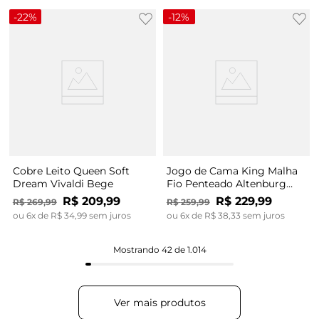
-
22%
-
12%
Cobre Leito Queen Soft
Jogo de Cama King Malha
Dream Vivaldi Bege
Fio Penteado Altenburg
Bege
R$
209
,
99
R$
229
,
99
R$
269
,
99
R$
259
,
99
ou
6
x de
R$
34
,
99
sem juros
ou
6
x de
R$
38
,
33
sem juros
Mostrando
42 de 1.014