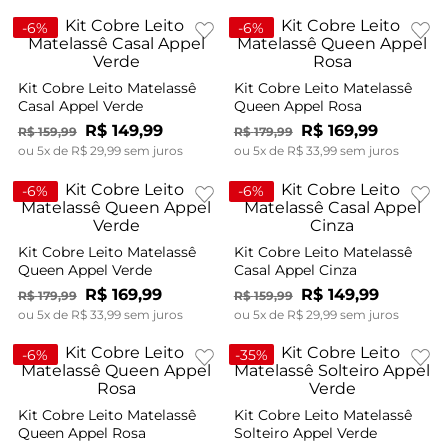
-
6%
-
6%
Kit Cobre Leito Matelassê
Kit Cobre Leito Matelassê
Casal Appel Verde
Queen Appel Rosa
R$
149
,
99
R$
169
,
99
R$
159
,
99
R$
179
,
99
ou
5
x de
R$
29
,
99
sem juros
ou
5
x de
R$
33
,
99
sem juros
-
6%
-
6%
Kit Cobre Leito Matelassê
Kit Cobre Leito Matelassê
Queen Appel Verde
Casal Appel Cinza
R$
169
,
99
R$
149
,
99
R$
179
,
99
R$
159
,
99
ou
5
x de
R$
33
,
99
sem juros
ou
5
x de
R$
29
,
99
sem juros
-
6%
-
35%
Kit Cobre Leito Matelassê
Kit Cobre Leito Matelassê
Queen Appel Rosa
Solteiro Appel Verde