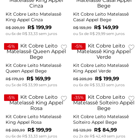
Kit Cobre Leito Matelassê
Kit Cobre Leito Matelassê
King Appel Cinza
Casal Appel Bege
R$
199
,
99
R$
149
,
99
R$
209
,
99
R$
159
,
99
ou
6
x de
R$
33
,
33
sem juros
ou
5
x de
R$
29
,
99
sem juros
-
6%
-
5%
Kit Cobre Leito Matelassê
Kit Cobre Leito Matelassê
Queen Appel Bege
King Appel Verde
R$
169
,
99
R$
199
,
99
R$
179
,
99
R$
209
,
99
ou
5
x de
R$
33
,
99
sem juros
ou
6
x de
R$
33
,
33
sem juros
-
5%
-
35%
Kit Cobre Leito Matelassê
Kit Cobre Leito Matelassê
King Appel Rosa
Solteiro Appel Bege
R$
199
,
99
R$
84
,
99
R$
209
,
99
R$
129
,
99
ou
6
x de
R$
33
,
33
sem juros
ou
2
x de
R$
42
,
49
sem juros