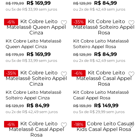
R$
169
,
99
R$
84
,
99
R$
179
,
99
R$
129
,
99
ou
5
x de
R$
33
,
99
sem juros
ou
2
x de
R$
42
,
49
sem juros
-
6%
-
35%
Kit Cobre Leito Matelassê
Kit Cobre Leito Matelassê
Queen Appel Cinza
Solteiro Appel Rosa
R$
169
,
99
R$
84
,
99
R$
179
,
99
R$
129
,
99
ou
5
x de
R$
33
,
99
sem juros
ou
2
x de
R$
42
,
49
sem juros
-
35%
-
6%
Kit Cobre Leito Matelassê
Kit Cobre Leito Matelassê
Solteiro Appel Cinza
Casal Appel Rosa
R$
84
,
99
R$
149
,
99
R$
129
,
99
R$
159
,
99
ou
2
x de
R$
42
,
49
sem juros
ou
5
x de
R$
29
,
99
sem juros
-
6%
-
18%