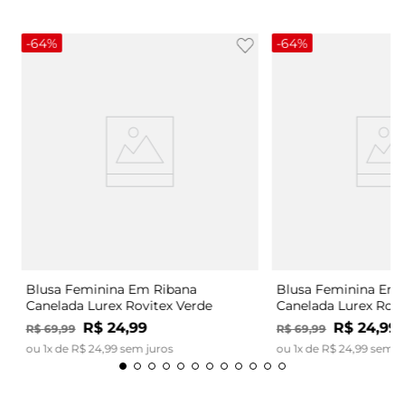
-
64%
-
64%
Blusa Feminina Em Ribana
Blusa Feminina Em 
Canelada Lurex Rovitex Verde
Canelada Lurex Rovi
R$
24
,
99
R$
24
,
99
R$
69
,
99
R$
69
,
99
ou
1
x de
R$
24
,
99
sem juros
ou
1
x de
R$
24
,
99
sem j