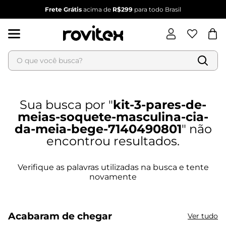
Frete Grátis
acima de
R$299
para todo Brasil
O que você busca?
Termos mais buscados
kit-3-pares-de-
1
º
blusa feminina
meias-soquete-masculina-cia-
2
º
vestido feminino
da-meia-bege-7140490801
3
º
vestido
4
º
calça feminina
5
º
dianna
6
º
conjunto feminino
Acabaram de chegar
Ver tudo