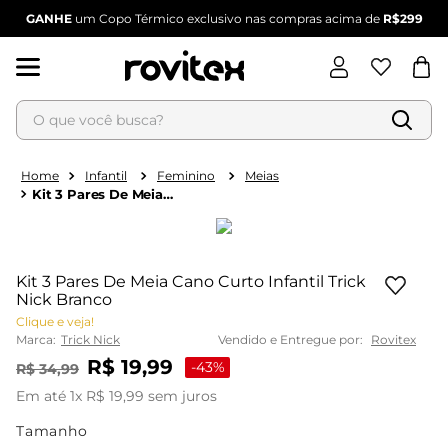
GANHE
um Copo Térmico exclusivo nas compras acima de
R$299
O que você busca?
Termos mais buscados
Infantil
Feminino
Meias
Kit 3 Pares De Meia
1
º
blusa feminina
Cano Curto Infantil
Trick Nick Branco
2
º
vestido
3
º
vestido feminino
Kit 3 Pares De Meia Cano Curto Infantil Trick
Nick Branco
4
º
dianna
Clique e veja!
5
º
calça feminina
Marca:
Trick Nick
Vendido e Entregue por:
Rovitex
6
º
conjunto feminino
R$
19
,
99
-
43%
R$
34
,
99
Em até
1
x
R$
19
,
99
sem juros
Tamanho