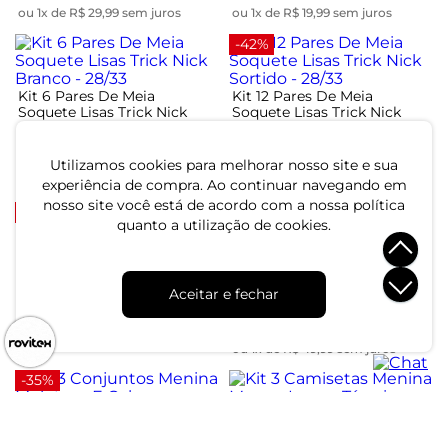
ou 1x de R$ 29,99 sem juros
ou 1x de R$ 19,99 sem juros
-42%
Kit 6 Pares De Meia
Kit 12 Pares De Meia
Soquete Lisas Trick Nick
Soquete Lisas Trick Nick
Branco - 28/33
Sortido - 28/33
R$ 59,99
R$ 59,99
R$ 103,99
Utilizamos cookies para melhorar nosso site e sua
ou 2x de R$ 29,99 sem juros
ou 2x de R$ 29,99 sem juros
experiência de compra. Ao continuar navegando em
nosso site você está de acordo com a nossa política
-69%
-69%
quanto a utilização de cookies.
Kit 2 Meia Calça Infantil Lisa
Trick Nick Sortido
Kit 2 Meia Calça Infantil
Trabalhada Trick Nick
Aceitar e fechar
Sortido
R$ 49,99
R$ 159,99
R$ 49,99
R$ 159,99
ou 1x de R$ 49,99 sem juros
ou 1x de R$ 49,99 sem juros
-35%
Kit 3 Conjuntos Menina
Kit 3 Camisetas Menina
Moletom E Calça Sortidos
Manga Longa Térmicas Rovi