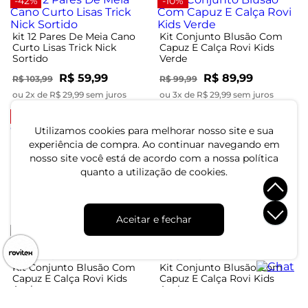
-42%
-10%
kit 12 Pares De Meia Cano
Kit Conjunto Blusão Com
Curto Lisas Trick Nick
Capuz E Calça Rovi Kids
Sortido
Verde
R$ 59,99
R$ 89,99
R$ 103,99
R$ 99,99
ou 2x de R$ 29,99 sem juros
ou 3x de R$ 29,99 sem juros
-36%
Utilizamos cookies para melhorar nosso site e sua
experiência de compra. Ao continuar navegando em
Kit Conjunto Blusão com
Kit Conjunto Blusão Com
nosso site você está de acordo com a nossa política
Capuz e Calça Rovi Kids
Capuz E Calça Rovi Kids
quanto a utilização de cookies.
Cinza
Azul
R$ 69,99
R$ 134,99
R$ 109,99
ou 2x de R$ 34,99 sem juros
ou 4x de R$ 33,74 sem juros
Aceitar e fechar
-9%
Kit Conjunto Blusão Com
Kit Conjunto Blusão Com
Capuz E Calça Rovi Kids
Capuz E Calça Rovi Kids
Azul
Azul