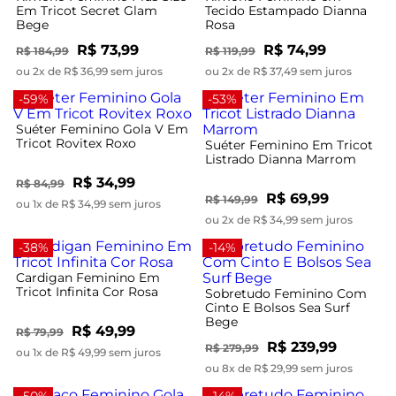
Em Tricot Secret Glam
Tecido Estampado Dianna
Bege
Rosa
R$ 73,99
R$ 74,99
R$ 184,99
R$ 119,99
ou 2x de R$ 36,99 sem juros
ou 2x de R$ 37,49 sem juros
-59%
-53%
Suéter Feminino Gola V Em
Tricot Rovitex Roxo
Suéter Feminino Em Tricot
Listrado Dianna Marrom
R$ 34,99
R$ 84,99
R$ 69,99
R$ 149,99
ou 1x de R$ 34,99 sem juros
ou 2x de R$ 34,99 sem juros
-38%
-14%
Cardigan Feminino Em
Tricot Infinita Cor Rosa
Sobretudo Feminino Com
Cinto E Bolsos Sea Surf
Bege
R$ 49,99
R$ 79,99
R$ 239,99
R$ 279,99
ou 1x de R$ 49,99 sem juros
ou 8x de R$ 29,99 sem juros
-50%
-14%