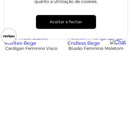
quanto a utilização de cookies.
Moletom Peluciado Rovitex
Verde
R$ 43,99
R$ 109,99
R$ 49,99
R$ 99,99
ou 1x de R$ 43,99 sem juros
Aceitar e fechar
ou 1x de R$ 49,99 sem juros
-50%
-50%
Cardigan Feminino Visco
Blusão Feminino Moletom
Tricot Básico Rovitex Bege
Manga Longa Endless Bege
R$ 54,99
R$ 74,99
R$ 109,99
R$ 149,99
ou 1x de R$ 54,99 sem juros
ou 2x de R$ 37,49 sem juros
Atendimento
Dúvidas
Trocas
Conta