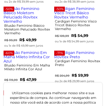
ou 2x de R$ 39,99 sem juros
ou 2x de R$ 38,99 sem juros
-50%
-50%
Cardigan Feminino Visco
Tricot Básico Rovitex
Blusão Feminino Básico
Vermelho
Moletom Peluciado Rovitex
Vermelho
R$ 54,99
R$ 109,99
R$ 49,99
R$ 99,99
ou 1x de R$ 54,99 sem juros
ou 1x de R$ 49,99 sem juros
-60%
-71%
Cardigan Feminino Rovitex
Preto
Blusão Feminino Em Malha
Mileto Infinita Cor Azul
R$ 59,99
R$ 204,99
R$ 47,99
R$ 119,99
ou 2x de R$ 29,99 sem juros
ou 1x de R$ 47,99 sem juros
-60%
-50%
Utilizamos cookies para melhorar nosso site e sua
experiência de compra. Ao continuar navegando em
Blusão Feminino Básico
nosso site você está de acordo com a nossa política
Rovitex Rosa
Blusão Feminino Básico