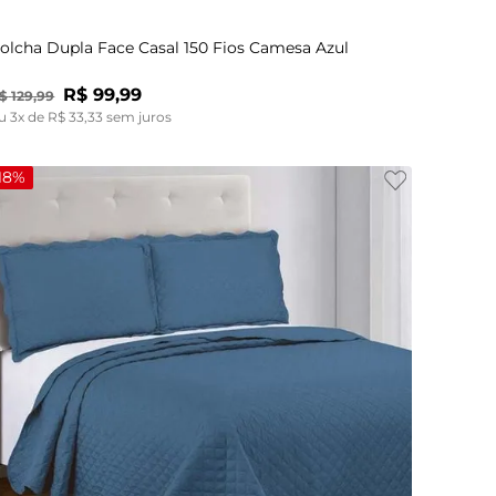
olcha Dupla Face Casal 150 Fios Camesa Azul
R$
99
,
99
$
129
,
99
u
3
x de
R$
33
,
33
sem juros
18%