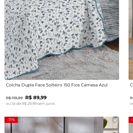
UN
Colcha Dupla Face Solteiro 150 Fios Camesa Azul
C
R$
89
,
99
R$
119
,
99
R
ou
3
x de
R$
29
,
99
sem juros
o
-
11%
-