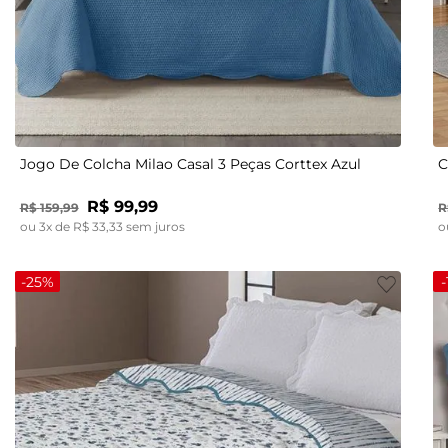
UN
Jogo De Colcha Milao Casal 3 Peças Corttex Azul
C
R$
99
,
99
R$
159
,
99
R
ou
3
x de
R$
33
,
33
sem juros
o
-
25%
-