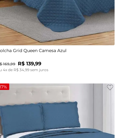
UN
olcha Grid Queen Camesa Azul
R$
139
,
99
$
169
,
99
u
4
x de
R$
34
,
99
sem juros
17%