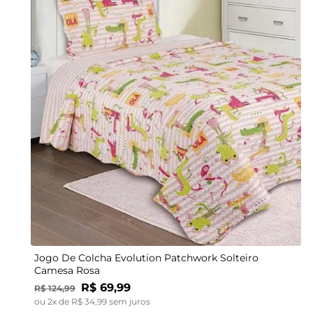
UN
Jogo De Colcha Evolution Patchwork Solteiro
Camesa Rosa
R$
69
,
99
R$
124
,
99
ou
2
x de
R$
34
,
99
sem juros