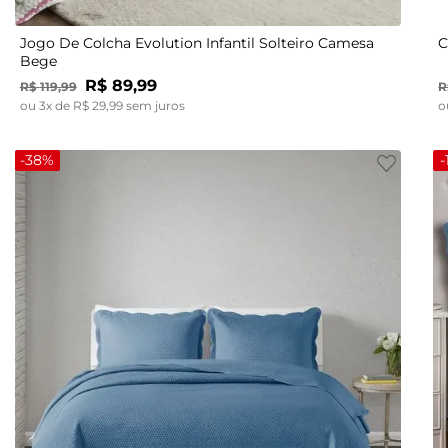
Jogo De Colcha Evolution Infantil Solteiro Camesa
C
Bege
R$
89
,
99
R$
119
,
99
R
ou
3
x de
R$
29
,
99
sem juros
o
-
38%
-