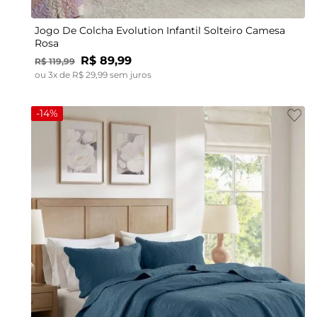
Jogo De Colcha Evolution Infantil Solteiro Camesa
Rosa
R$
89
,
99
R$
119
,
99
ou
3
x de
R$
29
,
99
sem juros
-
14%