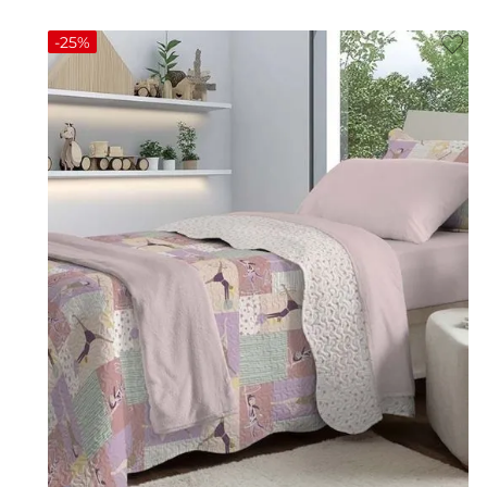
-
25%
UN