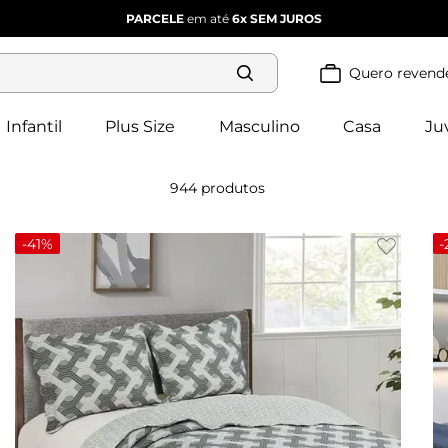
PARCELE
em até
6x
SEM JUROS
Quero revend
Termos mais
buscados
Infantil
Plus Size
Masculino
Casa
Ju
blusa 
1
º
feminina
2
º
vestido
944
produtos
3
º
dianna
vestido 
4
º
-
41%
-
feminino
calça 
5
º
feminina
conjunto 
6
º
feminino