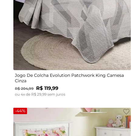
UN
Jogo De Colcha Evolution Patchwork King Camesa
Cinza
R$
119
,
99
R$
204
,
99
ou
4
x de
R$
29
,
99
sem juros
-
44%