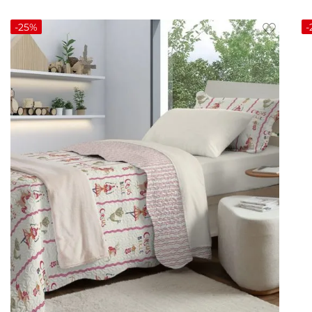
-
25%
-
UN