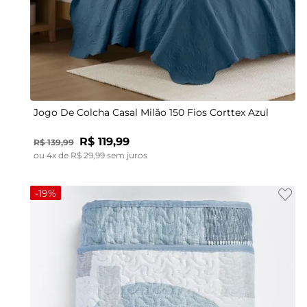
UN
Jogo De Colcha Casal Milão 150 Fios Corttex Azul
R$
119
,
99
R$
139
,
99
ou
4
x de
R$
29
,
99
sem juros
-
19%