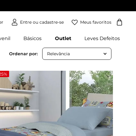
Meus favoritos
er
venil
Básicos
Outlet
Leves Defeitos
Relevância
25%