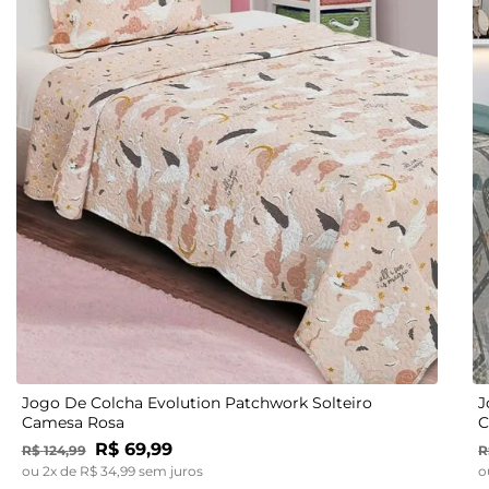
UN
Jogo De Colcha Evolution Patchwork Solteiro
J
Camesa Rosa
C
R$
69
,
99
R$
124
,
99
R
ou
2
x de
R$
34
,
99
sem juros
o