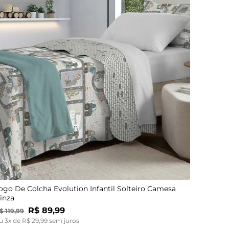
UN
ogo De Colcha Evolution Infantil Solteiro Camesa
inza
R$
89
,
99
$
119
,
99
u
3
x de
R$
29
,
99
sem juros