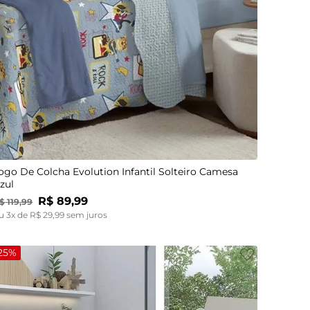
UN
ogo De Colcha Evolution Infantil Solteiro Camesa
zul
R$
89
,
99
$
119
,
99
u
3
x de
R$
29
,
99
sem juros
25%