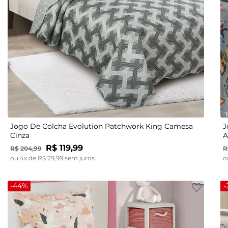
UN
Jogo De Colcha Evolution Patchwork King Camesa
J
Cinza
A
R$
119
,
99
R$
204
,
99
R
ou
4
x de
R$
29
,
99
sem juros
o
-
44%
-