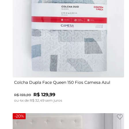
UN
Colcha Dupla Face Queen 150 Fios Camesa Azul
R$
129
,
99
R$
159
,
99
ou
4
x de
R$
32
,
49
sem juros
-
20%