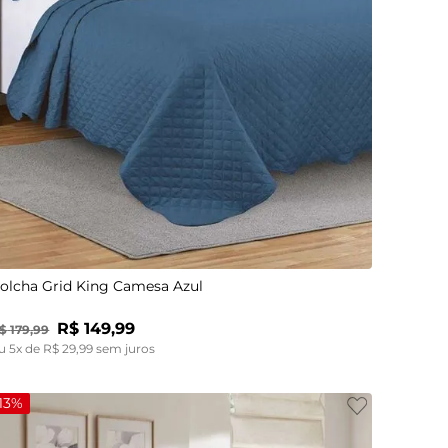
UN
olcha Grid King Camesa Azul
R$
149
,
99
$
179
,
99
u
5
x de
R$
29
,
99
sem juros
13%