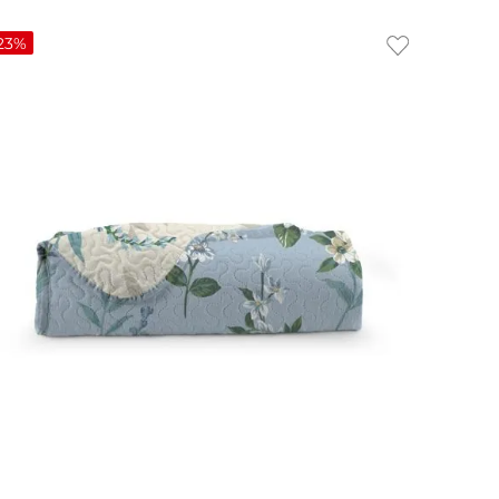
23%
UN