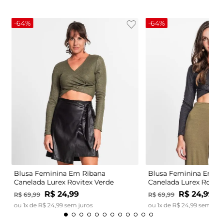
-
64%
-
64%
Blusa Feminina Em Ribana
Blusa Feminina Em 
Canelada Lurex Rovitex Verde
Canelada Lurex Rovi
R$
24
,
99
R$
24
,
99
R$
69
,
99
R$
69
,
99
ou
1
x de
R$
24
,
99
sem juros
ou
1
x de
R$
24
,
99
sem j