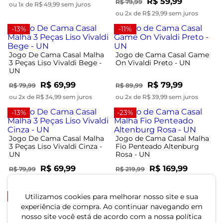
R$ 59,99
R$ 79,99
ou 1x de R$ 49,99 sem juros
ou 2x de R$ 29,99 sem juros
-13%
-11%
Jogo De Cama Casal Malha
Jogo de Cama Casal Game
3 Peças Liso Vivaldi Bege -
On Vivaldi Preto - UN
UN
R$ 69,99
R$ 79,99
R$ 79,99
R$ 89,99
ou 2x de R$ 34,99 sem juros
ou 2x de R$ 39,99 sem juros
-13%
-23%
Jogo De Cama Casal Malha
Jogo de Cama Casal Malha
3 Peças Liso Vivaldi Cinza -
Fio Penteado Altenburg
UN
Rosa - UN
R$ 69,99
R$ 169,99
R$ 79,99
R$ 219,99
ou 2x de R$ 34,99 sem juros
ou 5x de R$ 33,99 sem juros
-11%
-23%
Utilizamos cookies para melhorar nosso site e sua
experiência de compra. Ao continuar navegando em
nosso site você está de acordo com a nossa política
Jogo de Cama Casal
Jogo de Cama Casal Malha