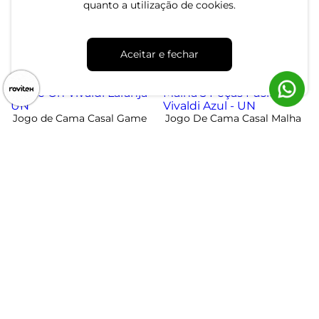
quanto a utilização de cookies.
Estampado 3pçs Vivaldi
Fio Penteado Altenburg
Bege - UN
Cinza - UN
R$ 79,99
R$ 169,99
R$ 89,99
R$ 219,99
Aceitar e fechar
ou 2x de R$ 39,99 sem juros
ou 5x de R$ 33,99 sem juros
-11%
-13%
Jogo de Cama Casal Game
Jogo De Cama Casal Malha
On Vivaldi Laranja - UN
3 Peças Fusion Vivaldi Azul -
UN
R$ 79,99
R$ 69,99
R$ 89,99
R$ 79,99
ou 2x de R$ 39,99 sem juros
ou 2x de R$ 34,99 sem juros
Atendimento
Dúvidas
Trocas
Conta