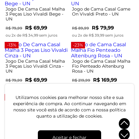
Jogo De Cama Casal Malha
Jogo de Cama Casal Game
3 Peças Liso Vivaldi Bege -
On Vivaldi Preto - UN
UN
R$ 69,99
R$ 79,99
R$ 79,99
R$ 89,99
ou 2x de R$ 34,99 sem juros
ou 2x de R$ 39,99 sem juros
-13%
-23%
Jogo De Cama Casal Malha
Jogo de Cama Casal Malha
3 Peças Liso Vivaldi Cinza -
Fio Penteado Altenburg
UN
Rosa - UN
R$ 69,99
R$ 169,99
R$ 79,99
R$ 219,99
ou 2x de R$ 34,99 sem juros
ou 5x de R$ 33,99 sem juros
-11%
-23%
Utilizamos cookies para melhorar nosso site e sua
experiência de compra. Ao continuar navegando em
nosso site você está de acordo com a nossa política
Jogo de Cama Casal
Jogo de Cama Casal Malha
quanto a utilização de cookies.
Estampado 3pçs Vivaldi
Fio Penteado Altenburg
Bege - UN
Cinza - UN
R$ 79,99
R$ 169,99
R$ 89,99
R$ 219,99
Aceitar e fechar