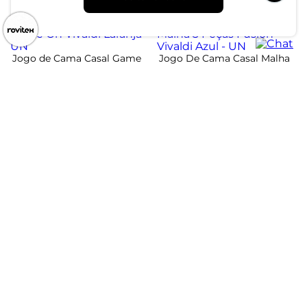
ou 2x de R$ 39,99 sem juros
ou 5x de R$ 33,99 sem juros
-11%
-13%
Jogo de Cama Casal Game
Jogo De Cama Casal Malha
On Vivaldi Laranja - UN
3 Peças Fusion Vivaldi Azul -
UN
R$ 79,99
R$ 69,99
R$ 89,99
R$ 79,99
ou 2x de R$ 39,99 sem juros
ou 2x de R$ 34,99 sem juros
Atendimento
Dúvidas
Trocas
Conta
Institucional
Quem somos