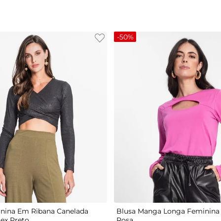
-
50%
G
P
M
G
GG
nina Em Ribana Canelada
Blusa Manga Longa Feminina 
tex Preto
Rosa