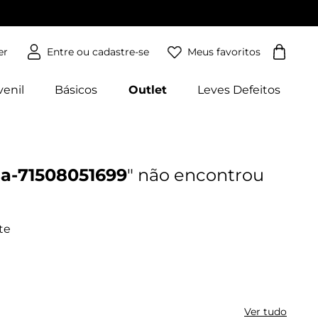
Meus favoritos
er
venil
Básicos
Outlet
Leves Defeitos
sa-71508051699
Ver tudo