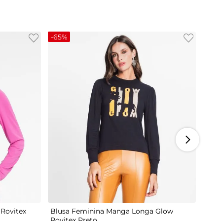
-
65%
M
G
Rovitex
Blusa Feminina Manga Longa Glow
Rovitex Preto