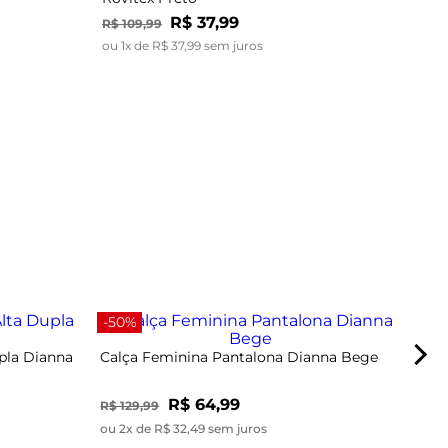
R$
37
,
99
R$
109
,
99
ou
1
x de
R$
37
,
99
sem juros
-40
-50%
pla Dianna
Calça Feminina Pantalona Dianna Bege
R$ 64,99
R$ 129,99
ou 2x de R$ 32,49 sem juros