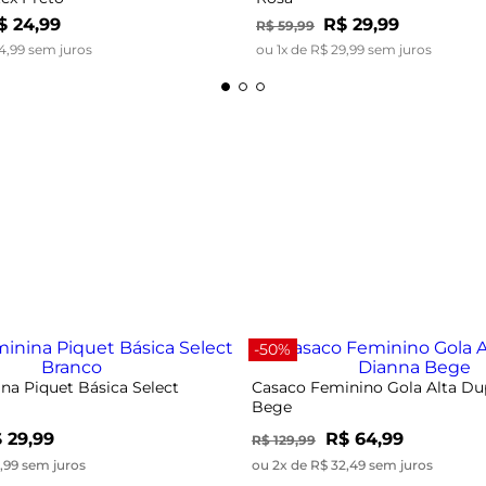
$
24
,
99
R$
29
,
99
R$
59
,
99
4
,
99
sem juros
ou
1
x de
R$
29
,
99
sem juros
-50%
na Piquet Básica Select
Casaco Feminino Gola Alta Du
Bege
 29,99
R$ 64,99
R$ 129,99
9,99 sem juros
ou 2x de R$ 32,49 sem juros