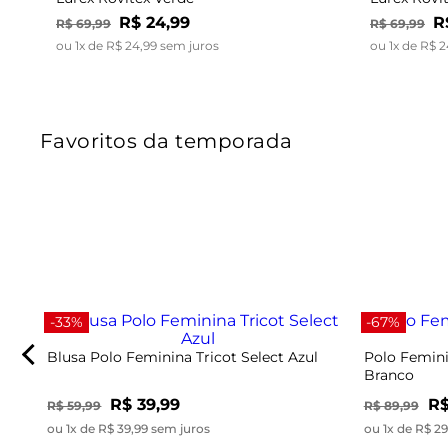
R$
24
,
99
R
R$
69
,
99
R$
69
,
99
ou
1
x de
R$
24
,
99
sem juros
ou
1
x de
R$
2
Favoritos da temporada
-33%
-67%
Blusa Polo Feminina Tricot Select Azul
Polo Femini
Branco
R$ 39,99
R$
R$ 59,99
R$ 89,99
ou 1x de R$ 39,99 sem juros
ou 1x de R$ 2