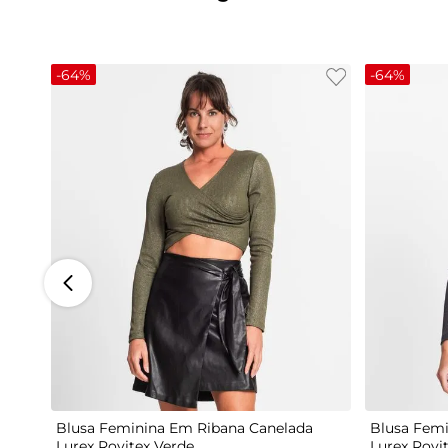
-
64%
-
64%
G
Blusa Feminina Em Ribana Canelada
Blusa Femi
Lurex Rovitex Verde
Lurex Rovi