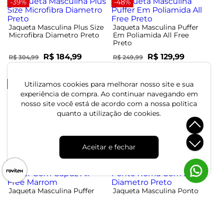
-39%
-48%
Jaqueta Masculina Plus Size
Jaqueta Masculina Puffer
Microfibra Diametro Preto
Em Poliamida All Free
Preto
R$ 184,99
R$ 129,99
R$ 304,99
R$ 249,99
ou 6x de R$ 30,83 sem juros
ou 4x de R$ 32,49 sem juros
-39%
-25%
Utilizamos cookies para melhorar nosso site e sua
experiência de compra. Ao continuar navegando em
nosso site você está de acordo com a nossa política
Jaqueta Masculina
Jaqueta Masculina Forrada
quanto a utilização de cookies.
Microfibra Com Bolso
Em Nylon Sea Surf Azul
Diametro Verde
R$ 174,99
R$ 149,99
R$ 284,99
R$ 199,99
Aceitar e fechar
ou 5x de R$ 34,99 sem juros
ou 5x de R$ 29,99 sem juros
-48%
-15%
Jaqueta Masculina Puffer
Jaqueta Masculina Ponto
Com Capuz All Free
Roma Com Bolso Diametro
Marrom
Preto