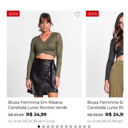
-
64%
-
64%
Blusa Feminina Em Ribana
Blusa Feminina Em 
Canelada Lurex Rovitex Verde
Canelada Lurex Rovi
R$
24
,
99
R$
24
,
99
R$
69
,
99
R$
69
,
99
ou
1
x de
R$
24
,
99
sem juros
ou
1
x de
R$
24
,
99
sem j