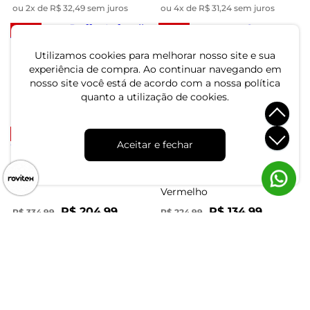
ou 2x de R$ 32,49 sem juros
ou 4x de R$ 31,24 sem juros
-62%
-61%
Jaqueta Puffer Infantil Trick
Jaqueta com Capuz Trick
Utilizamos cookies para melhorar nosso site e sua
Nick Preto
Nick Roxo
experiência de compra. Ao continuar navegando em
nosso site você está de acordo com a nossa política
R$ 79,99
R$ 59,99
R$ 209,99
R$ 154,99
quanto a utilização de cookies.
ou 2x de R$ 39,99 sem juros
ou 2x de R$ 29,99 sem juros
-39%
-40%
Aceitar e fechar
Jaqueta Puffer com Capuz
Jaqueta Xadrez Infantil
Feminino Trick Nick Preto
Feminina Trick Nick
Vermelho
R$ 204,99
R$ 134,99
R$ 334,99
R$ 224,99
ou 6x de R$ 34,16 sem juros
ou 4x de R$ 33,74 sem juros