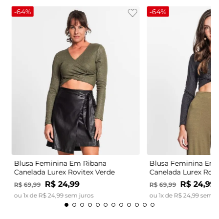
-
64%
-
64%
Blusa Feminina Em Ribana
Blusa Feminina Em 
Canelada Lurex Rovitex Verde
Canelada Lurex Rovi
R$
24
,
99
R$
24
,
99
R$
69
,
99
R$
69
,
99
ou
1
x de
R$
24
,
99
sem juros
ou
1
x de
R$
24
,
99
sem j