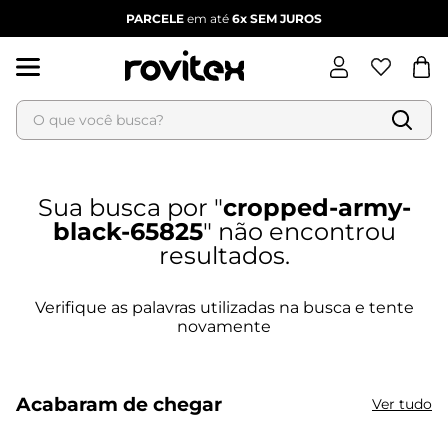
PARCELE
em até
6x
SEM JUROS
O que você busca?
Termos mais buscados
1
º
blusa feminina
cropped-army-
2
º
vestido
black-65825
3
º
vestido feminino
4
º
dianna
5
º
calça feminina
6
º
conjunto feminino
Acabaram de chegar
Ver tudo