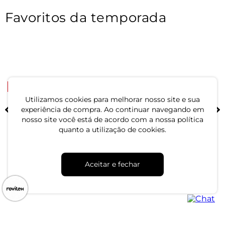
Favoritos da temporada
-33%
-50%
Utilizamos cookies para melhorar nosso site e sua
Blusa Polo Feminina Tricot
Casaco Feminino Gola Alta
experiência de compra. Ao continuar navegando em
Select Azul
Dupla Dianna Bege
nosso site você está de acordo com a nossa política
quanto a utilização de cookies.
R$ 39,99
R$ 64,99
R$ 59,99
R$ 129,99
ou 1x de R$ 39,99 sem juros
ou 2x de R$ 32,49 sem juros
Aceitar e fechar