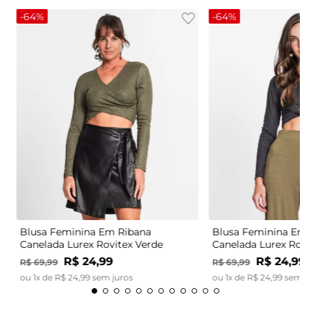
-
64%
-
64%
Blusa Feminina Em Ribana
Blusa Feminina Em 
Canelada Lurex Rovitex Verde
Canelada Lurex Rovi
R$
24
,
99
R$
24
,
99
R$
69
,
99
R$
69
,
99
ou
1
x de
R$
24
,
99
sem juros
ou
1
x de
R$
24
,
99
sem j