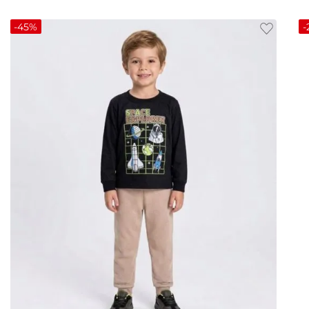
-
45%
-
P
M
G