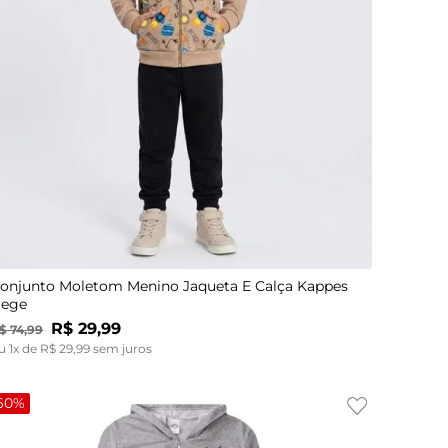
1
2
onjunto Moletom Menino Jaqueta E Calça Kappes
ege
R$
29
,
99
$
74
,
99
u
1
x de
R$
29
,
99
sem juros
60%