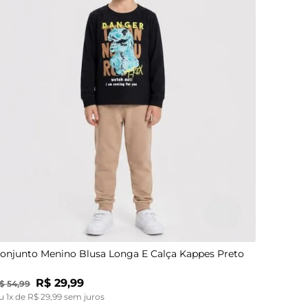
4
6
8
onjunto Menino Blusa Longa E Calça Kappes Preto
R$
29
,
99
$
54
,
99
u
1
x de
R$
29
,
99
sem juros