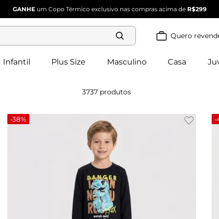
GANHE
um Copo Térmico exclusivo nas compras acima de
R$299
Quero revend
Termos mais
buscados
Infantil
Plus Size
Masculino
Casa
Ju
blusa 
1
º
feminina
2
º
vestido
3737
produtos
vestido 
3
º
feminino
4
º
dianna
-
38%
-
calça 
5
º
feminina
conjunto 
6
º
feminino