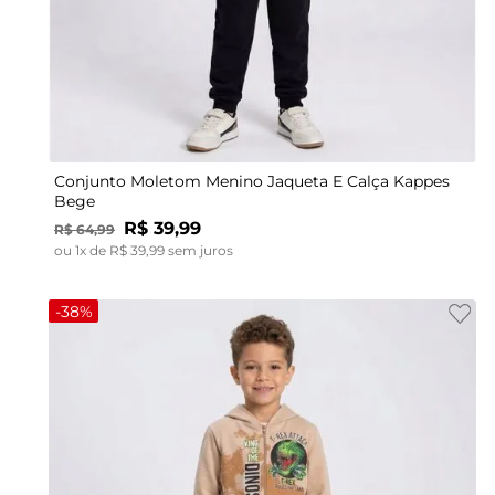
4
6
4
8
6
8
10
Conjunto Moletom Menino Jaqueta E Calça Kappes
Bege
R$
39
,
99
R$
64
,
99
ou
1
x de
R$
39
,
99
sem juros
-
38%