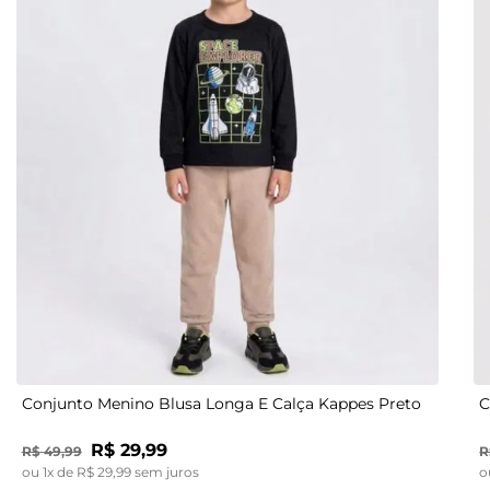
1
2
3
Conjunto Menino Blusa Longa E Calça Kappes Preto
C
R$
29
,
99
R$
49
,
99
R
ou
1
x de
R$
29
,
99
sem juros
o