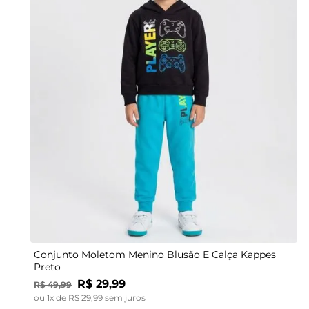
1
2
3
Conjunto Moletom Menino Blusão E Calça Kappes
Preto
R$
29
,
99
R$
49
,
99
ou
1
x de
R$
29
,
99
sem juros