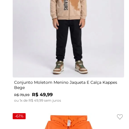
10
12
14
Conjunto Moletom Menino Jaqueta E Calça Kappes
Bege
R$
49
,
99
R$
79
,
99
ou
1
x de
R$
49
,
99
sem juros
-
61%