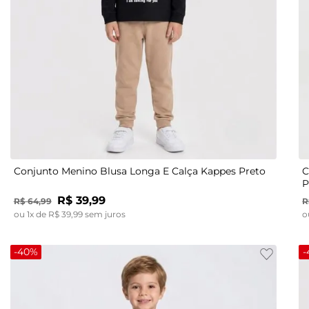
12
2
3
10
4
12
14
6
8
10
12
Conjunto Menino Blusa Longa E Calça Kappes Preto
C
P
R$
39
,
99
R$
64
,
99
R
ou
1
x de
R$
39
,
99
sem juros
o
-
40%
-