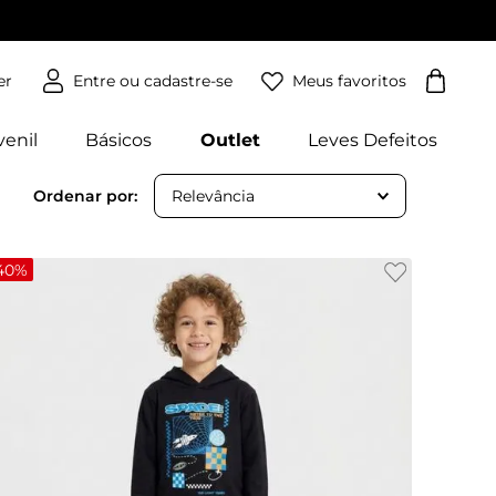
Meus favoritos
er
venil
Básicos
Outlet
Leves Defeitos
Relevância
40%