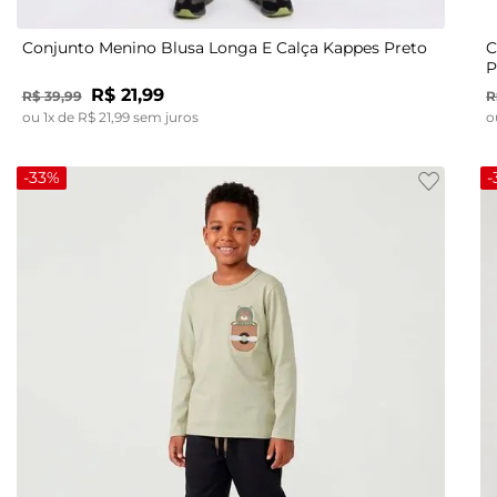
Conjunto Menino Blusa Longa E Calça Kappes Preto
C
P
R$
21
,
99
R$
39
,
99
R
ou
1
x de
R$
21
,
99
sem juros
o
-
33%
-