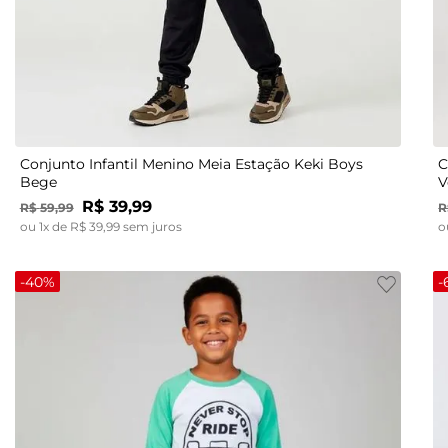
12
2
3
4
4
6
6
8
8
10
10
12
12
Conjunto Infantil Menino Meia Estação Keki Boys
C
Bege
V
R$
39
,
99
R$
59
,
99
R
ou
1
x de
R$
39
,
99
sem juros
o
-
40%
-