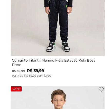
12
2
3
4
6
8
10
Conjunto Infantil Menino Meia Estação Keki Boys
Preto
R$
39
,
99
R$
59
,
99
ou
1
x de
R$
39
,
99
sem juros
-
40%