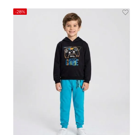
-
28%
10
12
14