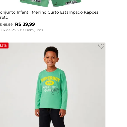
onjunto Infantil Menino Curto Estampado Kappes
reto
R$
39
,
99
$
49
,
99
u
1
x de
R$
39
,
99
sem juros
33%