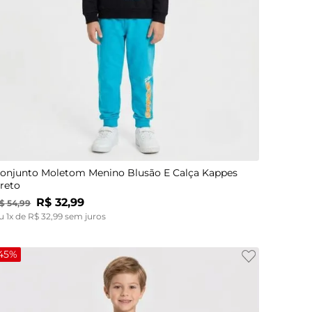
4
6
8
onjunto Moletom Menino Blusão E Calça Kappes
reto
R$
32
,
99
$
54
,
99
u
1
x de
R$
32
,
99
sem juros
45%