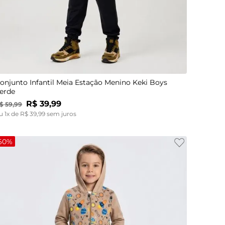
2
2
3
3
4
4
6
6
8
8
10
10
12
12
onjunto Infantil Meia Estação Menino Keki Boys
erde
R$
39
,
99
$
59
,
99
u
1
x de
R$
39
,
99
sem juros
60%