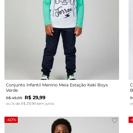
2
3
4
6
8
Conjunto Infantil Menino Meia Estação Keki Boys
C
Verde
B
R$
29
,
99
R$
49
,
99
R
ou
1
x de
R$
29
,
99
sem juros
o
-
40%
-