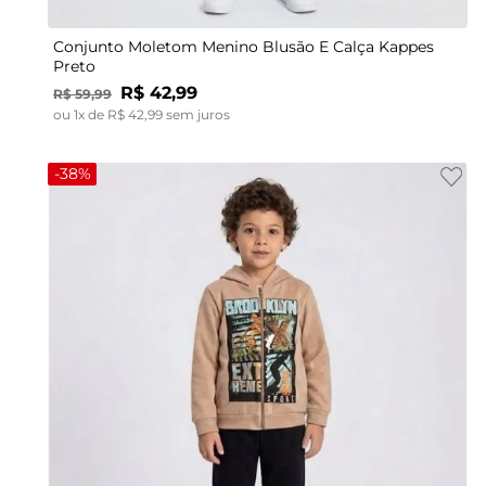
Conjunto Moletom Menino Blusão E Calça Kappes
Preto
R$
42
,
99
R$
59
,
99
ou
1
x de
R$
42
,
99
sem juros
-
38%