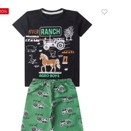
20%
10
16