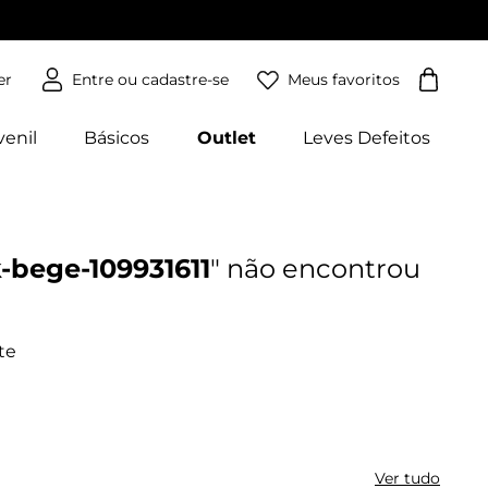
Meus favoritos
er
venil
Básicos
Outlet
Leves Defeitos
-bege-109931611
Ver tudo