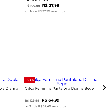
R$
37
,
99
R$
109
,
99
ou
1
x de
R$
37
,
99
sem juros
-40
-50%
pla Dianna
Calça Feminina Pantalona Dianna Bege
R$ 64,99
R$ 129,99
ou 2x de R$ 32,49 sem juros