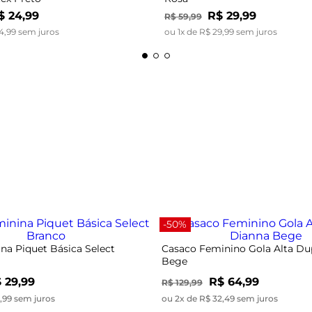
$
24
,
99
R$
29
,
99
R$
59
,
99
4
,
99
sem juros
ou
1
x de
R$
29
,
99
sem juros
-50%
na Piquet Básica Select
Casaco Feminino Gola Alta Du
Bege
 29,99
R$ 64,99
R$ 129,99
9,99 sem juros
ou 2x de R$ 32,49 sem juros