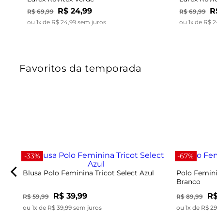
R$
24
,
99
R
R$
69
,
99
R$
69
,
99
ou
1
x de
R$
24
,
99
sem juros
ou
1
x de
R$
2
Favoritos da temporada
-33%
-67%
Blusa Polo Feminina Tricot Select Azul
Polo Femini
Branco
R$ 39,99
R$
R$ 59,99
R$ 89,99
ou 1x de R$ 39,99 sem juros
ou 1x de R$ 2