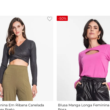
-
50%
G
P
M
G
GG
nina Em Ribana Canelada
Blusa Manga Longa Feminina 
tex Preto
Rosa