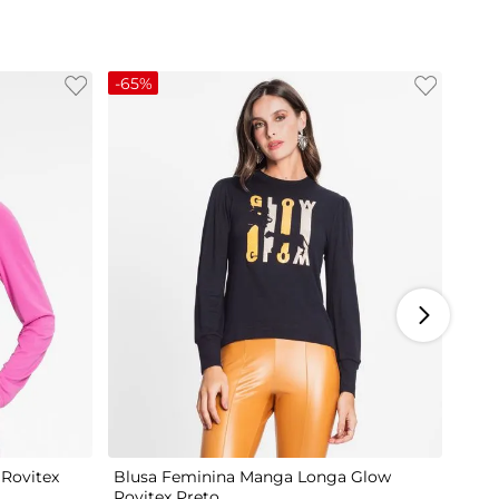
-
65%
M
G
Rovitex
Blusa Feminina Manga Longa Glow
Rovitex Preto