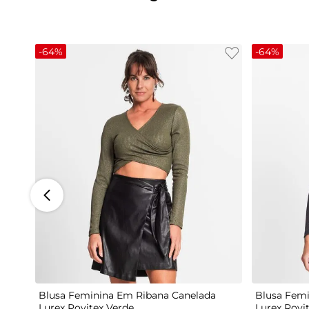
-
64%
-
64%
G
Blusa Feminina Em Ribana Canelada
Blusa Femi
Lurex Rovitex Verde
Lurex Rovi