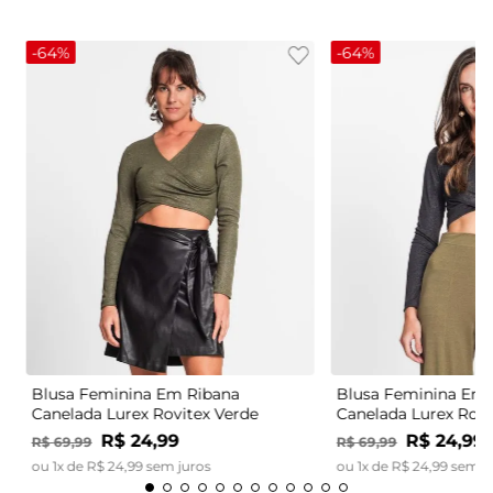
-
64%
-
64%
Blusa Feminina Em Ribana
Blusa Feminina Em 
Canelada Lurex Rovitex Verde
Canelada Lurex Rovi
R$
24
,
99
R$
24
,
99
R$
69
,
99
R$
69
,
99
ou
1
x de
R$
24
,
99
sem juros
ou
1
x de
R$
24
,
99
sem j