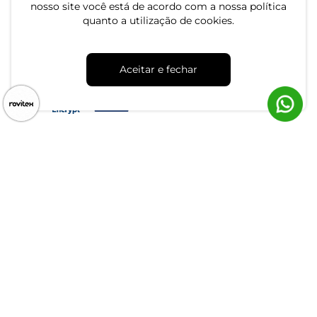
nosso site você está de acordo com a nossa política
quanto a utilização de cookies.
CNPJ: 79.233.672/0001-05
Av. Maria Marangoni, 391 - 89129-080 - Luiz Alves - SC
Aceitar e fechar