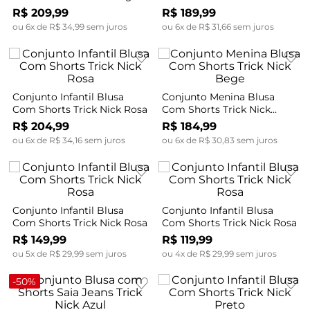
R$
209
,
99
R$
189
,
99
ou
6
x de
R$
34
,
99
sem juros
ou
6
x de
R$
31
,
66
sem juros
Conjunto Infantil Blusa
Conjunto Menina Blusa
Com Shorts Trick Nick Rosa
Com Shorts Trick Nick
Bege
R$
204
,
99
R$
184
,
99
ou
6
x de
R$
34
,
16
sem juros
ou
6
x de
R$
30
,
83
sem juros
Conjunto Infantil Blusa
Conjunto Infantil Blusa
Com Shorts Trick Nick Rosa
Com Shorts Trick Nick Rosa
R$
149
,
99
R$
119
,
99
ou
5
x de
R$
29
,
99
sem juros
ou
4
x de
R$
29
,
99
sem juros
-
50%