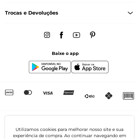
Formas de Pagamento
Central de Atendimento
Trocas e Devoluções
Formas de Entrega
Dúvidas Frequentes
Trocas e Devoluções
Fale conosco pelo chat
Regulamento de Promoções
Segunda à sexta das 8:00 às 17:00
Black Friday
Baixe o app
Canal de Denúncias | Ética
Igualdade Salarial
Utilizamos cookies para melhorar nosso site e sua
experiência de compra. Ao continuar navegando em