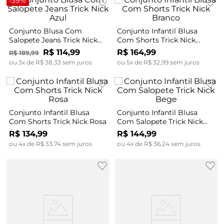
-
39%
Conjunto Blusa Com
Conjunto Infantil Blusa
Salopete Jeans Trick Nick
Com Shorts Trick Nick
Azul
Branco
R$
114
,
99
R$
164
,
99
R$
189
,
99
ou
3
x de
R$
38
,
33
sem juros
ou
5
x de
R$
32
,
99
sem juros
Conjunto Infantil Blusa
Conjunto Infantil Blusa
Com Shorts Trick Nick Rosa
Com Salopete Trick Nick
Bege
R$
134
,
99
R$
144
,
99
ou
4
x de
R$
33
,
74
sem juros
ou
4
x de
R$
36
,
24
sem juros