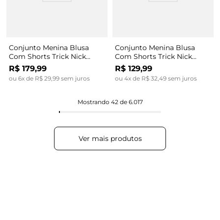
Conjunto Menina Blusa
Conjunto Menina Blusa
Com Shorts Trick Nick
Com Shorts Trick Nick
Bege
Bege
R$
179
,
99
R$
129
,
99
ou
6
x de
R$
29
,
99
sem juros
ou
4
x de
R$
32
,
49
sem juros
Mostrando
42 de 6.017