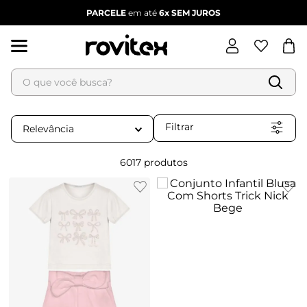
PARCELE
em até
6x
SEM JUROS
O que você busca?
Termos mais buscados
1
º
blusa feminina
Filtrar
Relevância
2
º
vestido
3
º
dianna
6017
produtos
4
º
vestido feminino
5
º
calça feminina
6
º
conjunto feminino