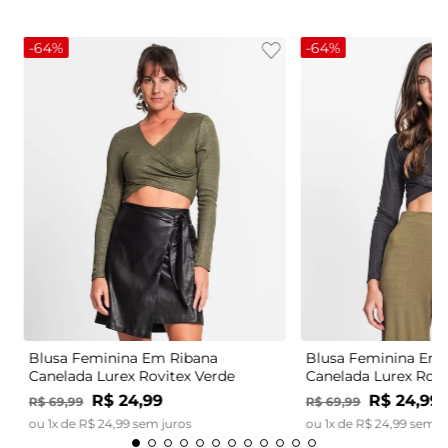
-
64%
-
64%
Blusa Feminina Em Ribana
Blusa Feminina Em 
Canelada Lurex Rovitex Verde
Canelada Lurex Rovi
R$
24
,
99
R$
24
,
99
R$
69
,
99
R$
69
,
99
ou
1
x de
R$
24
,
99
sem juros
ou
1
x de
R$
24
,
99
sem j