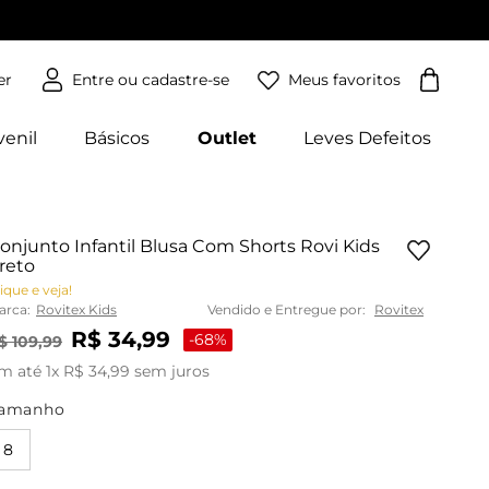
Meus favoritos
er
venil
Básicos
Outlet
Leves Defeitos
onjunto Infantil Blusa Com Shorts Rovi Kids
reto
ique e veja!
arca:
Rovitex Kids
Vendido e Entregue por:
Rovitex
R$
34
,
99
-
68%
$
109
,
99
m até
1
x
R$
34
,
99
sem juros
amanho
8