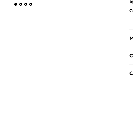
a
C
M
C
C