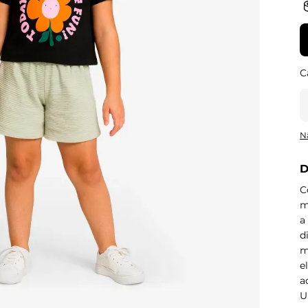
N
D
C
m
a
d
m
e
a
U